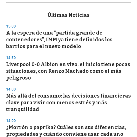
s
e
c
Últimas Noticias
o
n
15:00
d
A la espera de una "partida grande de
s
o
contenedores", IMM ya tiene definidos los
f
barrios para el nuevo modelo
3
3
s
14:50
e
Liverpool 0-0 Albion en vivo: el inicio tiene pocas
c
situaciones, con Renzo Machado como el más
o
n
peligroso
d
s
14:00
Más allá del consumo: las decisiones financieras
clave para vivir con menos estrés y más
tranquilidad
14:00
¿Morrón o paprika? Cuáles son sus diferencias,
propiedades y cuándo conviene usar cada uno