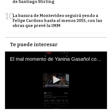
de Santiago Stirling
10
La basura de Montevideo seguirá yendo a
Felipe Cardoso hasta al menos 2055, con las
obras que prevé la IMM
Te puede interesar
El mal momento de Yanina Gasañol con un hincha argentino en "Subrayado"
0