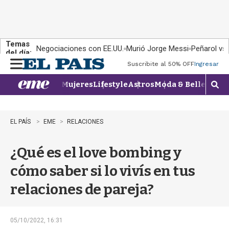
Temas
Negociaciones con EE.UU.
Murió Jorge Messi
Peñarol vs
del día:
Suscribite al 50% OFF
Ingresar
M
e
Mujeres
Lifestyle
Astros
Moda & Belleza
Con
n
M
u
o
s
t
EL PAÍS
EME
RELACIONES
r
a
¿Qué es el love bombing y
r
b
cómo saber si lo vivís en tus
�
s
relaciones de pareja?
q
u
e
d
05/10/2022, 16:31