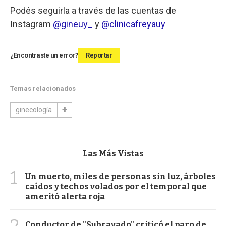
Podés seguirla a través de las cuentas de
Instagram
@gineuy_
y
@clinicafreyauy
¿Encontraste un error?
Reportar
Temas relacionados
ginecología
Las Más Vistas
1
Un muerto, miles de personas sin luz, árboles
caídos y techos volados por el temporal que
ameritó alerta roja
2
Conductor de "Subrayado" criticó el paro de