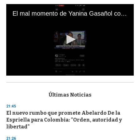
El mal momento de Yanina Gasañol con un hincha argentino en "Subrayado"
0
s
e
c
Últimas Noticias
o
n
21:45
d
El nuevo rumbo que promete Abelardo De la
s
o
Espriella para Colombia: "Orden, autoridad y
f
libertad"
3
3
s
21:26