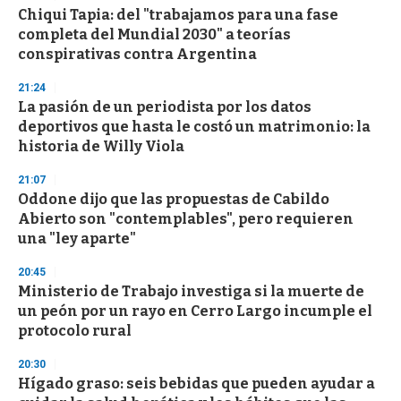
e
Chiqui Tapia: del "trabajamos para una fase
c
completa del Mundial 2030" a teorías
o
n
conspirativas contra Argentina
d
s
21:24
La pasión de un periodista por los datos
deportivos que hasta le costó un matrimonio: la
historia de Willy Viola
21:07
Oddone dijo que las propuestas de Cabildo
Abierto son "contemplables", pero requieren
una "ley aparte"
20:45
Ministerio de Trabajo investiga si la muerte de
un peón por un rayo en Cerro Largo incumple el
protocolo rural
20:30
Hígado graso: seis bebidas que pueden ayudar a