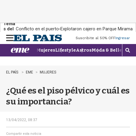
Tema
s del
Conflicto en el puerto
Explotaron cajero en Parque Miramar
día:
Suscribite al 50% OFF
Ingresar
M
e
Mujeres
Lifestyle
Astros
Moda & Belleza
Con
n
M
u
o
s
t
EL PAÍS
EME
MUJERES
r
a
¿Qué es el piso pélvico y cuál es
r
b
su importancia?
�
s
q
u
13/04/2022, 08:37
e
d
Compartir esta noticia