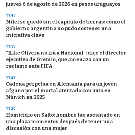
jueves 6 de agosto de 2026 en pesos uruguayos
o
n
d
11:43
s
Milei se quedó sin el capítulo de tierras: cómo el
gobierno argentino no pudo sostener una
iniciativa clave
11:30
"Kike Olivera no irá a Nacional": dice el director
ejecutivo de Gremio, que amenaza con un
reclamo ante FIFA
11:29
Cadena perpetua en Alemania para un joven
afgano por el mortal atentado con auto en
Múnich en 2025
11:20
Homicidio en Salto: hombre fue asesinado en
una plaza momentos después de tener una
discusión con una mujer