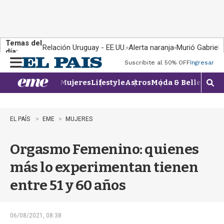
Temas del
Relación Uruguay - EE.UU.
Alerta naranja
Murió Gabriel 
día:
Suscribite al 50% OFF
Ingresar
M
e
Mujeres
Lifestyle
Astros
Moda & Belleza
Con
n
M
u
o
s
t
EL PAÍS
EME
MUJERES
r
a
Orgasmo Femenino: quienes
r
b
más lo experimentan tienen
�
s
entre 51 y 60 años
q
u
e
d
06/08/2021, 08:38