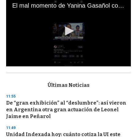
El mal momento de Yanina Gasañol con un hincha argentino en "Subrayado"
0
s
e
c
Últimas Noticias
o
n
11:55
d
De “gran exhibición” al “deslumbre”: así vieron
s
o
en Argentina otra gran actuación de Leonel
f
Jaime en Peñarol
3
3
s
11:49
e
Unidad Indexada hoy: cuánto cotiza la UI este
c