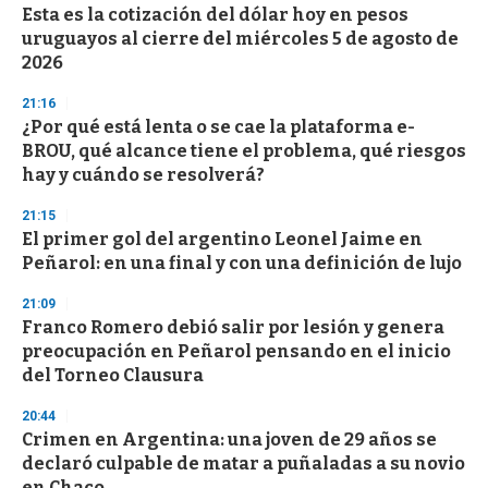
Esta es la cotización del dólar hoy en pesos
s
o
uruguayos al cierre del miércoles 5 de agosto de
f
2026
3
3
s
21:16
e
¿Por qué está lenta o se cae la plataforma e-
c
BROU, qué alcance tiene el problema, qué riesgos
o
n
hay y cuándo se resolverá?
d
s
21:15
El primer gol del argentino Leonel Jaime en
Peñarol: en una final y con una definición de lujo
21:09
Franco Romero debió salir por lesión y genera
preocupación en Peñarol pensando en el inicio
del Torneo Clausura
20:44
Crimen en Argentina: una joven de 29 años se
declaró culpable de matar a puñaladas a su novio
en Chaco