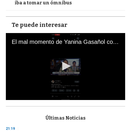
iba a tomar un ómnibus
Te puede interesar
El mal momento de Yanina Gasañol con un hincha argentino en "Subrayado"
0
s
e
c
Últimas Noticias
o
n
21:19
d