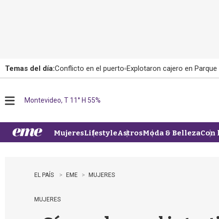
Temas del día:
Conflicto en el puerto
Explotaron cajero en Parque
Montevideo, T 11° H 55%
M
e
n
u
Mujeres
Lifestyle
Astros
Moda & Belleza
Con 
EL PAÍS
EME
MUJERES
MUJERES