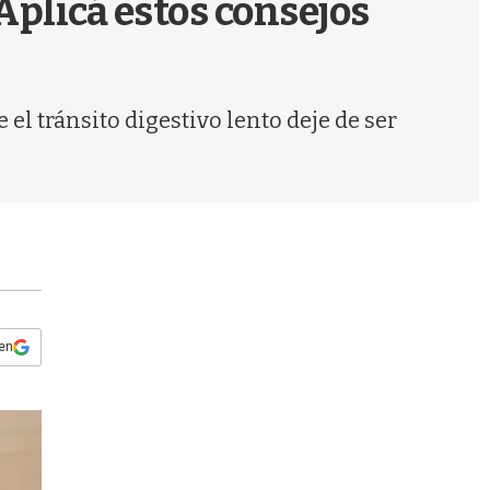
 Aplicá estos consejos
s
q
u
e
d
l tránsito digestivo lento deje de ser
a
 en