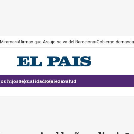
 Miramar
Afirman que Araujo se va del Barcelona
Gobierno demanda
los hijos
Sexualidad
Realeza
Salud