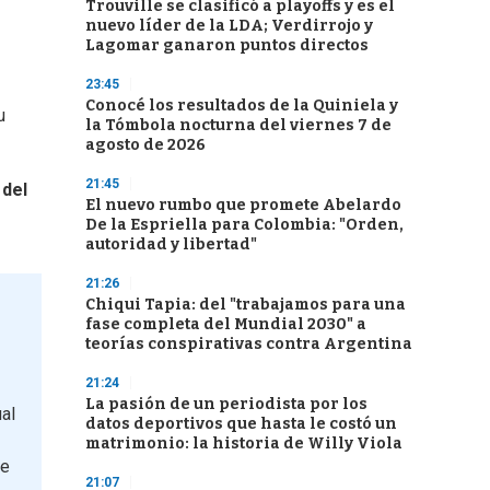
Trouville se clasificó a playoffs y es el
nuevo líder de la LDA; Verdirrojo y
Lagomar ganaron puntos directos
23:45
Conocé los resultados de la Quiniela y
u
la Tómbola nocturna del viernes 7 de
agosto de 2026
21:45
 del
El nuevo rumbo que promete Abelardo
De la Espriella para Colombia: "Orden,
autoridad y libertad"
21:26
Chiqui Tapia: del "trabajamos para una
fase completa del Mundial 2030" a
teorías conspirativas contra Argentina
21:24
La pasión de un periodista por los
al
datos deportivos que hasta le costó un
matrimonio: la historia de Willy Viola
de
21:07