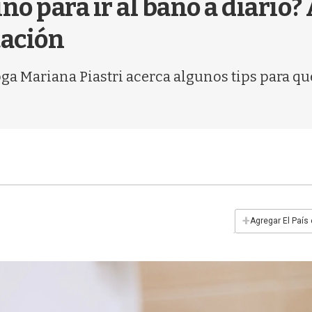
no para ir al baño a diario?
tación
 Mariana Piastri acerca algunos tips para que e
+
Agregar El País