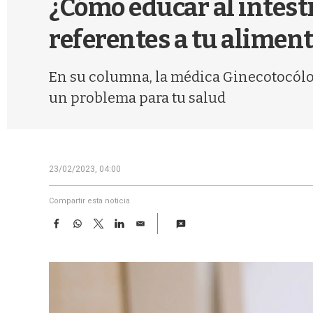
¿Cómo educar al intesti
referentes a tu alimen
En su columna, la médica Ginecotocóloga
un problema para tu salud
23/02/2023, 04:00
Compartir esta noticia
F
W
T
L
E
a
h
w
i
m
c
a
i
n
a
e
t
t
k
i
b
s
t
e
l
o
A
e
d
o
p
r
I