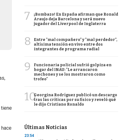
7
¡Bombazo! En España afirman que Ronald
Araujo deja Barcelona y será nuevo
jugador del Liverpool de Inglaterra
8
Entre "mal compañero" y "mal perdedor",
altísima tensión en vivo entre dos
integrantes de programa radial
9
Funcionaria policial sufrió golpiza en
hogar del INAU: "Le arrancaron
mechones y se los mostraron como
as,
trofeo"
10
Georgina Rodríguez publicó un descargo
tras las críticas por su físico y reveló qué
le dijo Cristiano Ronaldo
 tiene
Últimas Noticias
e hace
23:54