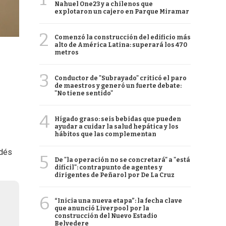
Nahuel One23 y a chilenos que
explotaron un cajero en Parque Miramar
2
Comenzó la construcción del edificio más
alto de América Latina: superará los 470
metros
3
Conductor de "Subrayado" criticó el paro
de maestros y generó un fuerte debate:
"No tiene sentido"
4
Hígado graso: seis bebidas que pueden
ayudar a cuidar la salud hepática y los
hábitos que las complementan
odés
5
De "la operación no se concretará" a "está
difícil": contrapunto de agentes y
dirigentes de Peñarol por De La Cruz
6
“Inicia una nueva etapa”: la fecha clave
que anunció Liverpool por la
construcción del Nuevo Estadio
Belvedere