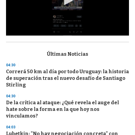
0
s
e
c
Últimas Noticias
o
n
04:30
d
Correrá 50 km al día por todo Uruguay: la historia
s
o
de superación tras el nuevo desafío de Santiago
f
Stirling
3
3
s
04:30
e
De la crítica al ataque: ¿Qué revela el auge del
c
hate sobre la forma en la que hoy nos
o
n
vinculamos?
d
s
04:03
Lubetkin: "No hay negociación concreta" con