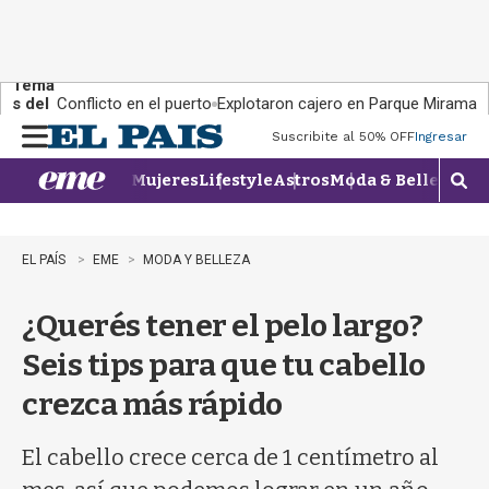
Tema
s del
Conflicto en el puerto
Explotaron cajero en Parque Miramar
día:
Suscribite al 50% OFF
Ingresar
M
e
Mujeres
Lifestyle
Astros
Moda & Belleza
Con
n
M
u
o
s
t
EL PAÍS
EME
MODA Y BELLEZA
r
a
¿Querés tener el pelo largo?
r
b
Seis tips para que tu cabello
�
s
crezca más rápido
q
u
e
El cabello crece cerca de 1 centímetro al
d