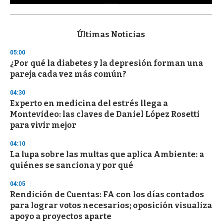
0
s
e
c
Últimas Noticias
o
n
05:00
d
¿Por qué la diabetes y la depresión forman una
s
o
pareja cada vez más común?
f
3
04:30
3
s
Experto en medicina del estrés llega a
e
Montevideo: las claves de Daniel López Rosetti
c
para vivir mejor
o
n
d
04:10
s
La lupa sobre las multas que aplica Ambiente: a
quiénes se sanciona y por qué
04:05
Rendición de Cuentas: FA con los días contados
para lograr votos necesarios; oposición visualiza
apoyo a proyectos aparte