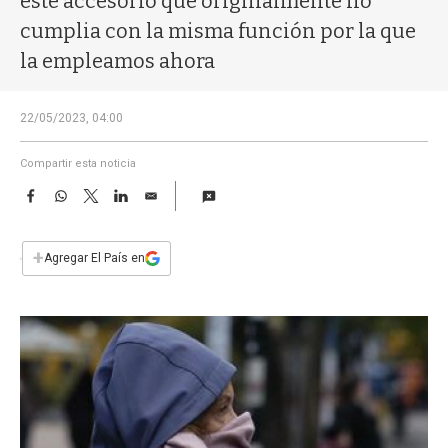
este accesorio que originalmente no
a
cumplia con la misma función por la que
la empleamos ahora
22/05/2023, 04:00
Compartir esta noticia
F
W
T
L
E
a
h
w
i
m
c
a
i
n
a
e
t
t
k
i
+
Agregar El País en
b
s
t
e
l
o
A
e
d
o
p
r
I
k
p
n