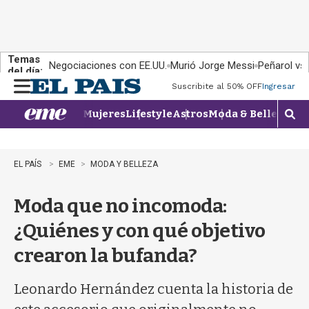
Temas
Negociaciones con EE.UU.
Murió Jorge Messi
Peñarol vs
del día:
Suscribite al 50% OFF
Ingresar
M
e
Mujeres
Lifestyle
Astros
Moda & Belleza
Con
n
M
u
o
s
t
EL PAÍS
EME
MODA Y BELLEZA
r
a
Moda que no incomoda:
r
b
¿Quiénes y con qué objetivo
�
s
crearon la bufanda?
q
u
e
Leonardo Hernández cuenta la historia de
d