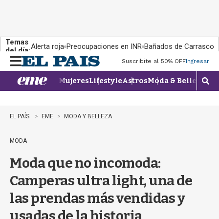
Temas
Alerta roja
Preocupaciones en INR
Bañados de Carrasco
del día:
Suscribite al 50% OFF
Ingresar
M
e
Mujeres
Lifestyle
Astros
Moda & Belleza
Con
n
M
u
o
s
t
EL PAÍS
EME
MODA Y BELLEZA
r
a
MODA
r
b
Moda que no incomoda:
�
s
Camperas ultra light, una de
q
u
las prendas más vendidas y
e
d
usadas de la historia