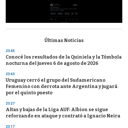
0
s
e
c
Últimas Noticias
o
n
23:45
d
Conocé los resultados de la Quiniela y la Tómbola
s
o
nocturna del jueves 6 de agosto de 2026
f
3
23:43
3
s
Uruguay cerró el grupo del Sudamericano
e
Femenino con derrota ante Argentina y jugará
c
por el quinto puesto
o
n
d
23:27
s
Altas y bajas de la Liga AUF: Albion se sigue
reforzando en ataque y contrató a Ignacio Neira
23:17