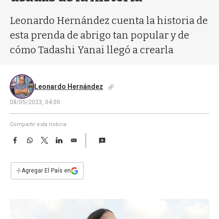
a
Leonardo Hernández cuenta la historia de
esta prenda de abrigo tan popular y de
cómo Tadashi Yanai llegó a crearla
Leonardo Hernández
08/05/2023, 04:00
Compartir esta noticia
F
W
T
L
E
a
h
w
i
m
c
a
i
n
a
e
t
t
k
i
+
Agregar El País en
b
s
t
e
l
o
A
e
d
o
p
r
I
k
p
n