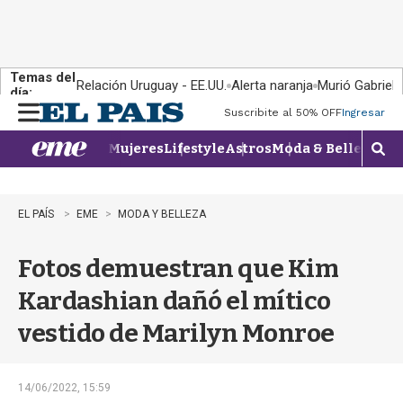
Temas del
Relación Uruguay - EE.UU.
Alerta naranja
Murió Gabriel 
día:
Suscribite al 50% OFF
Ingresar
M
e
Mujeres
Lifestyle
Astros
Moda & Belleza
Con
n
M
u
o
s
t
EL PAÍS
EME
MODA Y BELLEZA
r
a
Fotos demuestran que Kim
r
b
Kardashian dañó el mítico
�
s
vestido de Marilyn Monroe
q
u
e
d
14/06/2022, 15:59