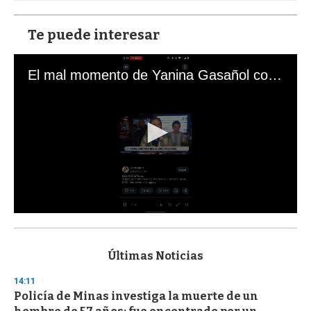
Te puede interesar
El mal momento de Yanina Gasañol con un hincha argentino en "Subrayado"
0
s
e
c
Últimas Noticias
o
n
14:11
d
Policía de Minas investiga la muerte de un
s
o