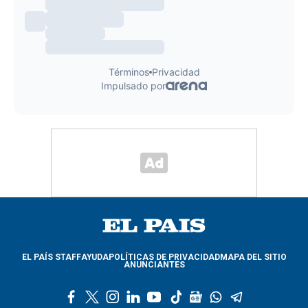
EL PAÍS STAFF
AYUDA
POLÍTICAS DE PRIVACIDAD
MAPA DEL SITIO
ANUNCIANTES
f
t
i
l
y
t
g
w
t