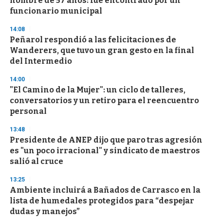
hombre de 57 años: fue encontrado por un
f
funcionario municipal
3
3
s
14:08
e
Peñarol respondió a las felicitaciones de
c
Wanderers, que tuvo un gran gesto en la final
o
n
del Intermedio
d
s
14:00
"El Camino de la Mujer": un ciclo de talleres,
conversatorios y un retiro para el reencuentro
personal
13:48
Presidente de ANEP dijo que paro tras agresión
es "un poco irracional" y sindicato de maestros
salió al cruce
13:25
Ambiente incluirá a Bañados de Carrasco en la
lista de humedales protegidos para “despejar
dudas y manejos”