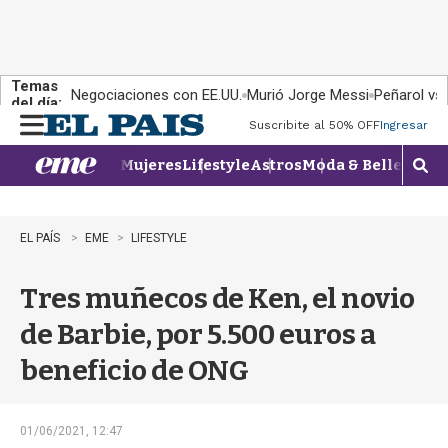
Temas
Negociaciones con EE.UU.
Murió Jorge Messi
Peñarol vs
del día:
Suscribite al 50% OFF
Ingresar
M
e
Mujeres
Lifestyle
Astros
Moda & Belleza
Con
n
M
u
o
s
t
EL PAÍS
EME
LIFESTYLE
r
a
Tres muñecos de Ken, el novio
r
b
de Barbie, por 5.500 euros a
�
s
beneficio de ONG
q
u
e
d
01/06/2021, 12:47