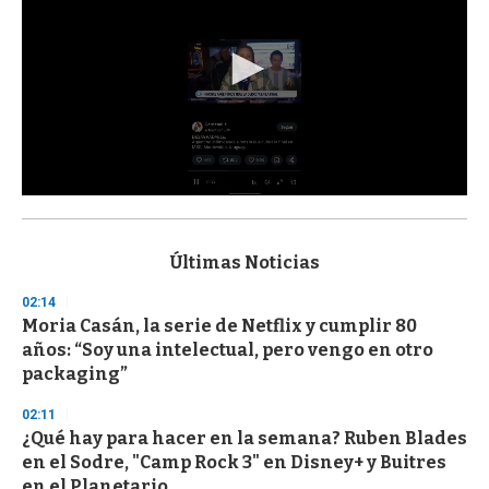
0
s
e
c
Últimas Noticias
o
n
02:14
d
Moria Casán, la serie de Netflix y cumplir 80
s
o
años: “Soy una intelectual, pero vengo en otro
f
packaging”
3
3
s
02:11
e
¿Qué hay para hacer en la semana? Ruben Blades
c
en el Sodre, "Camp Rock 3" en Disney+ y Buitres
o
n
en el Planetario