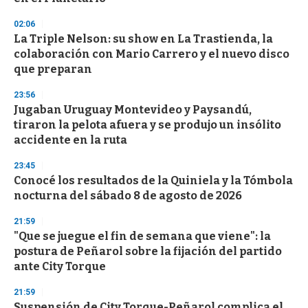
d
s
02:06
La Triple Nelson: su show en La Trastienda, la
colaboración con Mario Carrero y el nuevo disco
que preparan
23:56
Jugaban Uruguay Montevideo y Paysandú,
tiraron la pelota afuera y se produjo un insólito
accidente en la ruta
23:45
Conocé los resultados de la Quiniela y la Tómbola
nocturna del sábado 8 de agosto de 2026
21:59
"Que se juegue el fin de semana que viene": la
postura de Peñarol sobre la fijación del partido
ante City Torque
21:59
Suspensión de City Torque-Peñarol complica el