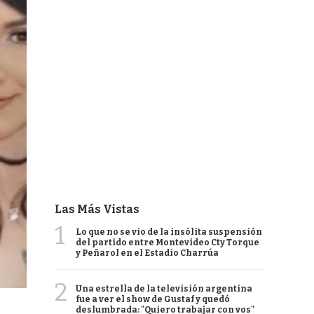
Las Más Vistas
1
Lo que no se vio de la insólita suspensión
del partido entre Montevideo Cty Torque
y Peñarol en el Estadio Charrúa
2
Una estrella de la televisión argentina
fue a ver el show de Gustaf y quedó
deslumbrada: "Quiero trabajar con vos"