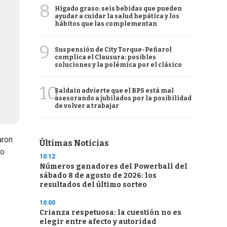
8
Hígado graso: seis bebidas que pueden
ayudar a cuidar la salud hepática y los
hábitos que las complementan
9
Suspensión de City Torque-Peñarol
complica el Clausura: posibles
soluciones y la polémica por el clásico
10
Saldain advierte que el BPS está mal
asesorando a jubilados por la posibilidad
de volver a trabajar
aron
Últimas Noticias
eo
10:12
Números ganadores del Powerball del
sábado 8 de agosto de 2026: los
resultados del último sorteo
10:00
Crianza respetuosa: la cuestión no es
elegir entre afecto y autoridad