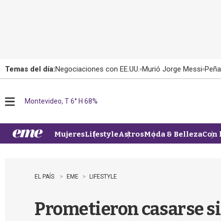
Temas del día:
Negociaciones con EE.UU.
Murió Jorge Messi
Peña
Montevideo, T 6° H 68%
M
e
n
u
Mujeres
Lifestyle
Astros
Moda & Belleza
Con 
EL PAÍS
EME
LIFESTYLE
Prometieron casarse si