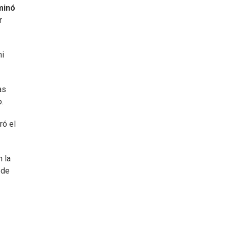
minó
r
ni
as
o.
ró el
 la
 de