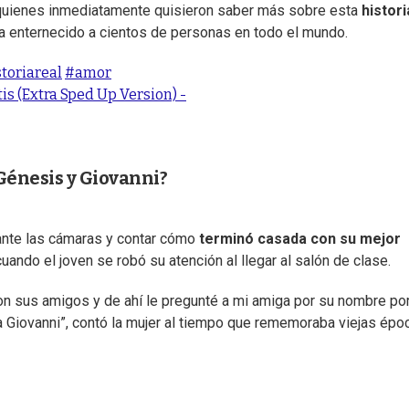
, quienes inmediatamente quisieron saber más sobre esta
histori
a enternecido a cientos de personas en todo el mundo.
toriareal
#amor
tis (Extra Sped Up Version) -
Génesis y Giovanni?
 ante las cámaras y contar cómo
terminó casada con su mejor
uando el joven se robó su atención al llegar al salón de clase.
 con sus amigos y de ahí le pregunté a mi amiga por su nombre po
a Giovanni”, contó la mujer al tiempo que rememoraba viejas épo