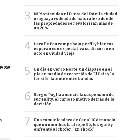
3
Ni Montevideo ni Punta del Este: la ciudad
uruguaya rodeada de naturaleza donde
las propiedades se revalorizan más de
un 20%
4
Lacalle Pou rompe bajo perfil y blancos
esperan con expectativa su discurso en
acto en Ciudad Vieja
e se
5
Un día en Cerro Norte: un disparo en el
pie en medio de recorrida de El País y la
tensión latente entre bandas
6
Sergio Puglia anunció la suspensión de
su reality: el curioso motivo detrás de la
decisión
7
e
Una comunicadora de Canal 10 denunció
que un ómnibus la atropelló, lo siguió y
enfrentó al chofer: "En shock"