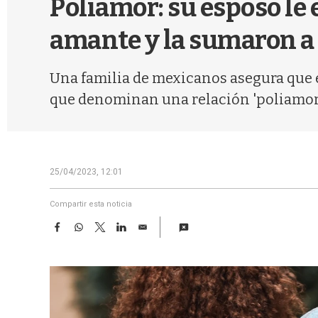
Poliamor: su esposo le 
amante y la sumaron a 
Una familia de mexicanos asegura que e
que denominan una relación 'poliamor
25/04/2023, 12:01
Compartir esta noticia
F
W
T
L
E
a
h
w
i
m
c
a
i
n
a
e
t
t
k
i
b
s
t
e
l
o
A
e
d
o
p
r
I