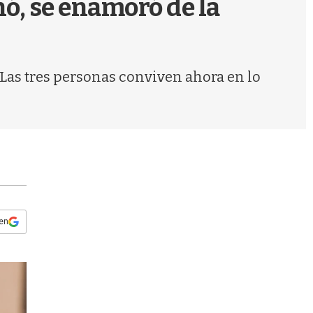
nó, se enamoró de la
s
q
u
e
d
Las tres personas conviven ahora en lo
a
 en