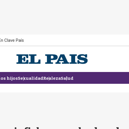
En Clave País
los hijos
Sexualidad
Realeza
Salud