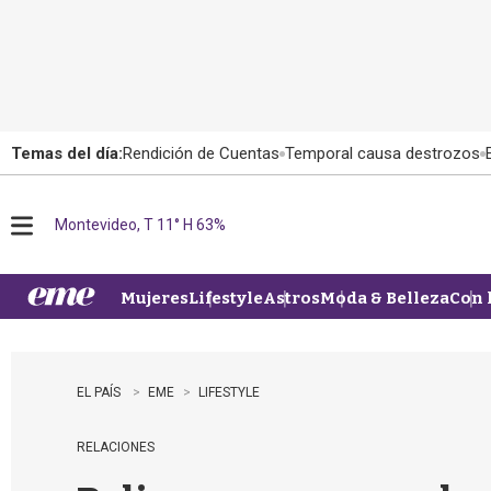
Temas del día:
Rendición de Cuentas
Temporal causa destrozos
Montevideo, T 11° H 63%
M
e
n
u
Mujeres
Lifestyle
Astros
Moda & Belleza
Con 
EL PAÍS
EME
LIFESTYLE
RELACIONES