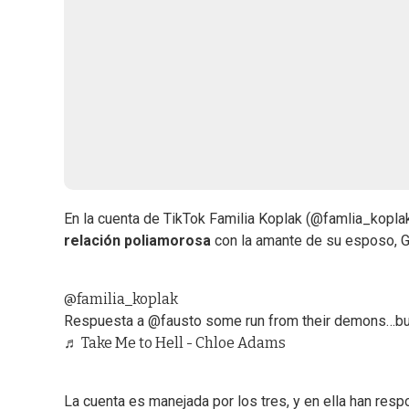
En la cuenta de TikTok Familia Koplak (@famlia_koplak),
relación poliamorosa
con la amante de su esposo, Ga
@familia_koplak
Respuesta a @fausto some run from their demons…but 
♬ Take Me to Hell - Chloe Adams
La cuenta es manejada por los tres, y en ella han res