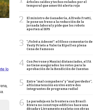
árboles caídos y techos volados por el
temporal que ameritó alerta roja
2
El ministro de Ganadería, Alfredo Fratti,
le pone un freno a la reducción de la
jornada laboral y pide que los robots
aporten al BPS
3
"¡Volvé a Adeom!": el filoso comentario de
Yesty Prieto a Valeria Ripoll en plena
Cena de Famosos
4
Con Perrone y Manini distanciados, el FA
no tiene asegurados los votos para la
te lo
aprobación de la Rendición de Cuentas
5
Entre "mal compañero" y "mal perdedor",
altísima tensión en vivo entre dos
rena,
integrantes de programa radial
sa.
6
La paradoja en la frontera con Brasil:
Rivera no construye edificios hace una
década y Livramento explota con obras