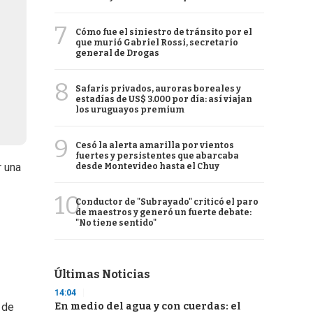
7
Cómo fue el siniestro de tránsito por el
que murió Gabriel Rossi, secretario
general de Drogas
8
Safaris privados, auroras boreales y
estadías de US$ 3.000 por día: así viajan
los uruguayos premium
9
Cesó la alerta amarilla por vientos
fuertes y persistentes que abarcaba
r una
desde Montevideo hasta el Chuy
10
Conductor de "Subrayado" criticó el paro
de maestros y generó un fuerte debate:
"No tiene sentido"
Últimas Noticias
14:04
En medio del agua y con cuerdas: el
 de