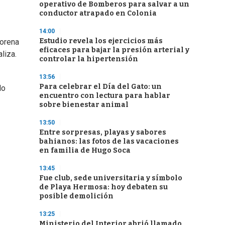
operativo de Bomberos para salvar a un
conductor atrapado en Colonia
14:00
Estudio revela los ejercicios más
Lorena
eficaces para bajar la presión arterial y
liza.
controlar la hipertensión
13:56
Para celebrar el Día del Gato: un
lo
encuentro con lectura para hablar
sobre bienestar animal
13:50
Entre sorpresas, playas y sabores
bahianos: las fotos de las vacaciones
en familia de Hugo Soca
13:45
Fue club, sede universitaria y símbolo
de Playa Hermosa: hoy debaten su
posible demolición
13:25
Ministerio del Interior abrió llamado