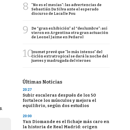
8
"No es el mesías": las advertencias de
Sebastián Da Silva ante el esperado
discurso de Lacalle Pou
9
De “gran exhibición” al “deslumbre”: así
vieron en Argentina otra gran actuación
de Leonel Jaime en Peñarol
10
Inumet prevé que "lo más intenso" del
ciclón extratropical se dará la noche del
jueves y madrugada del viernes
Últimas Noticias
20:27
Subir escaleras después de los 50
fortalece los músculos y mejora el
equilibrio, según dos estudios
s
.
20:00
Yan Diomande es el fichaje más caro en
la historia de Real Madrid: origen