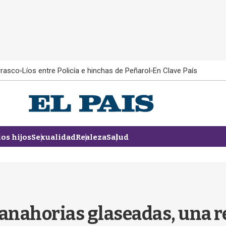
rrasco
Líos entre Policía e hinchas de Peñarol
En Clave País
los hijos
Sexualidad
Realeza
Salud
Zanahorias glaseadas, una r