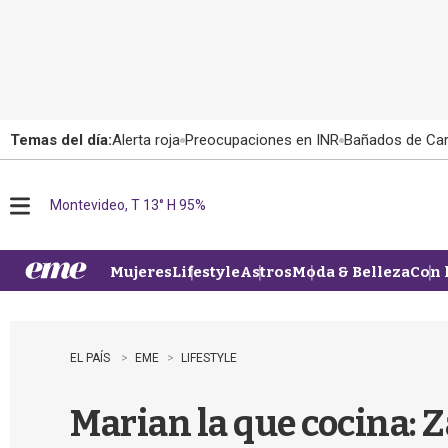
Temas del día:
Alerta roja
Preocupaciones en INR
Bañados de Ca
Montevideo, T 13° H 95%
M
e
n
u
Mujeres
Lifestyle
Astros
Moda & Belleza
Con 
EL PAÍS
EME
LIFESTYLE
Marian la que cocina: 