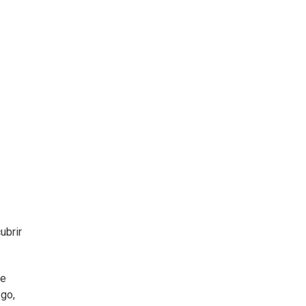
ubrir
se
ego,