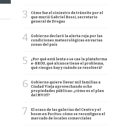
3
Cómo fue el siniestro de tránsito por el
que murió Gabriel Rossi, secretario
general de Drogas
4
Gobierno declaró la alerta roja por las
condiciones meteorológicas en varias
zonas del país
5
¿Por qué está lenta o se cae la plataforma
e-BROU, qué alcance tiene el problema,
qué riesgos hay y cuándo se resolverá?
6
Gobierno quiere llevar mil familias a
Ciudad Vieja aprovechando ocho
propiedades públicas: ¿cómo es el plan
del MVOT?
7
El ocaso de las galerías del Centro y el
boom en Pocitos: cómo se reconfigura el
mercado de locales comerciales