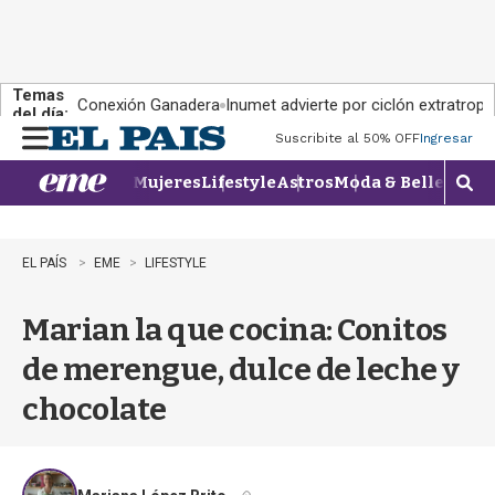
Temas
Conexión Ganadera
Inumet advierte por ciclón extratropi
del día:
Suscribite al 50% OFF
Ingresar
M
e
Mujeres
Lifestyle
Astros
Moda & Belleza
Con
n
M
u
o
s
t
EL PAÍS
EME
LIFESTYLE
r
a
Marian la que cocina: Conitos
r
b
de merengue, dulce de leche y
�
s
chocolate
q
u
e
d