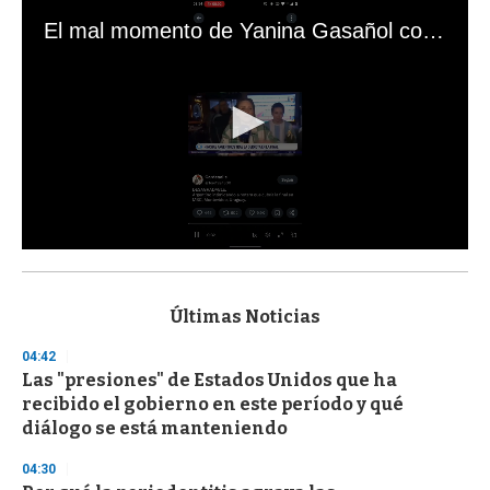
El mal momento de Yanina Gasañol con un hincha argentino en "Subrayado"
0
s
e
c
Últimas Noticias
o
n
04:42
d
Las "presiones" de Estados Unidos que ha
s
o
recibido el gobierno en este período y qué
f
diálogo se está manteniendo
3
3
s
04:30
e