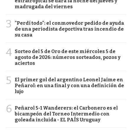
extratropical se dará la noche del jueves y
madrugada del viernes
3
"Perdí todo": el conmovedor pedido de ayuda
de una periodista deportiva tras incendio de
su casa
4
Sorteo del 5 de Oro de este miércoles 5 de
agosto de 2026: números sorteados, pozos y
aciertos
5
El primer gol del argentino Leonel Jaime en
Peñarol: en una final y con una definición de
lujo
6
Peñarol 5-1 Wanderers: el Carbonero es el
bicampeón del Torneo Intermedio con
goleada incluida - EL PAÍS Uruguay