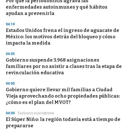
Por qué la periodontitis agrava las
c
enfermedades autoinmunes y qué hábitos
o
n
ayudan a prevenirla
d
s
04:10
Estados Unidos frena el ingreso de aguacate de
México: los motivos detrás del bloqueo y cómo
impacta la medida
04:05
Gobierno suspende 3.968 asignaciones
familiares por no asistir a clases tras la etapa de
revinculación educativa
04:00
Gobierno quiere llevar mil familias a Ciudad
Vieja aprovechando ocho propiedades públicas:
¿cómo es el plan del MVOT?
04:00
Exclusivo suscriptores
El Súper Niño: la región todavía está a tiempo de
prepararse