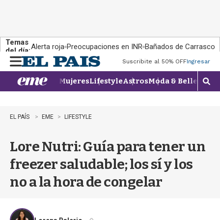
Temas
Alerta roja
Preocupaciones en INR
Bañados de Carrasco
del día:
Suscribite al 50% OFF
Ingresar
M
e
Mujeres
Lifestyle
Astros
Moda & Belleza
Con
n
M
u
o
s
t
EL PAÍS
EME
LIFESTYLE
r
a
Lore Nutri: Guía para tener un
r
b
freezer saludable; los sí y los
�
s
no a la hora de congelar
q
u
e
d