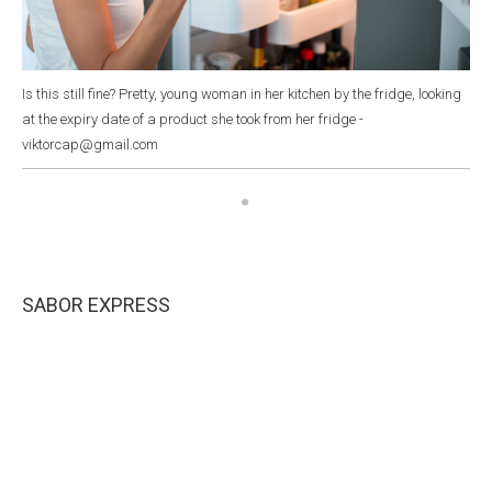
Is this still fine? Pretty, young woman in her kitchen by the fridge, looking
at the expiry date of a product she took from her fridge -
viktorcap@gmail.com
SABOR EXPRESS