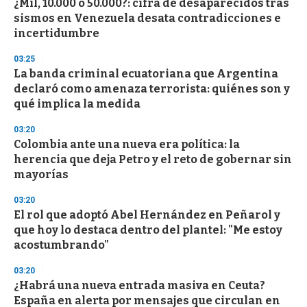
¿Mil, 10.000 o 50.000?: cifra de desaparecidos tras
s
o
sismos en Venezuela desata contradicciones e
f
incertidumbre
3
3
s
03:25
e
La banda criminal ecuatoriana que Argentina
c
declaró como amenaza terrorista: quiénes son y
o
n
qué implica la medida
d
s
03:20
Colombia ante una nueva era política: la
herencia que deja Petro y el reto de gobernar sin
mayorías
03:20
El rol que adoptó Abel Hernández en Peñarol y
que hoy lo destaca dentro del plantel: "Me estoy
acostumbrando"
03:20
¿Habrá una nueva entrada masiva en Ceuta?
España en alerta por mensajes que circulan en