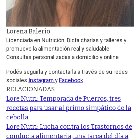
Lorena Balerio
Licenciada en Nutrición. Dicta charlas y talleres y
promueve la alimentación real y saludable.
Consultas personalizadas a domicilio y online
Podés seguirla y contactarla a través de su redes
sociales
Instagram
y
Facebook
RELACIONADAS
Lore Nutri: Temporada de Puerros, tres
recetas para usar al primo simpático de la
cebolla
Lore Nutri: Lucha contra los Trastornos de
conducta alimentaria, una tarea del día a