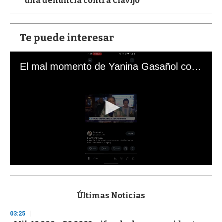
una denuncia contra Clavijo
Te puede interesar
El mal momento de Yanina Gasañol con un hincha argentino en "Subrayado"
0
s
e
c
Últimas Noticias
o
n
03:25
d