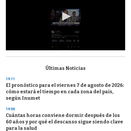
0
s
e
c
Últimas Noticias
o
n
19:11
d
El pronóstico para el viernes 7 de agosto de 2026:
s
o
cómo estará el tiempo en cada zona del país,
f
según Inumet
3
3
s
19:00
e
Cuántas horas conviene dormir después de los
c
60 años y por qué el descanso sigue siendo clave
o
n
para la salud