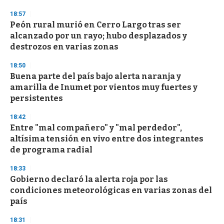
d
s
18:57
Peón rural murió en Cerro Largo tras ser
alcanzado por un rayo; hubo desplazados y
destrozos en varias zonas
18:50
Buena parte del país bajo alerta naranja y
amarilla de Inumet por vientos muy fuertes y
persistentes
18:42
Entre "mal compañero" y "mal perdedor",
altísima tensión en vivo entre dos integrantes
de programa radial
18:33
Gobierno declaró la alerta roja por las
condiciones meteorológicas en varias zonas del
país
18:31