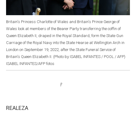
Britain's Princess Charlotte of Wales and Britain's Prince George of
Wales look at members of the Bearer Party transferring the coffin of
Queen Elizabeth II, draped in the Royal Standard, form the State Gun
Carriage of the Royal Navy into the State Hearse at Wellington Arch in
London on September 19, 2022, after the State Funeral Service of
Britain's Queen Elizabeth II. (Photo by ISABEL INFANTES / POOL / AFP)
ISABEL INFANTES/AFP fotos
REALEZA