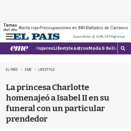
Temas
Alerta roja
Preocupaciones en INR
Bañados de Carrasco
del día:
Suscribite al 50% OFF
Ingresar
M
e
Mujeres
Lifestyle
Astros
Moda & Belleza
Con
n
M
u
o
s
t
EL PAÍS
EME
LIFESTYLE
r
a
La princesa Charlotte
r
b
homenajeó a Isabel II en su
�
s
funeral con un particular
q
u
prendedor
e
d