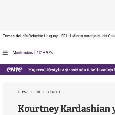
Temas del día:
Relación Uruguay - EE.UU.
Alerta naranja
Murió Gabr
Montevideo, T 13° H 97%
M
e
n
u
Mujeres
Lifestyle
Astros
Moda & Belleza
Con 
EL PAÍS
EME
LIFESTYLE
Kourtney Kardashian y T