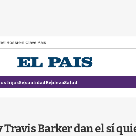
iel Rossi
En Clave País
los hijos
Sexualidad
Realeza
Salud
ravis Barker dan el sí quie