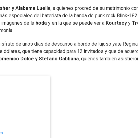
sher y Alabama Luella
, a quienes procreó de su matrimonio co
ás especiales del baterista de la banda de punk rock Blink-182
s imágenes de la
boda
y en la que se puede ver a
Kourtney
y
Tr
emonia.
 disfrutó de unos días de descanso a bordo de lujoso yate Regina
de dólares, que tiene capacidad para 12 invitados y que de acuer
omenico Dolce y Stefano Gabbana
, quienes también asistiero
am