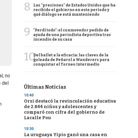
8
Las "presiones" de Estados Unidos que ha
recibido el gobierno en este período y
qué diálogo se está manteniendo
9
"Perdí todo": el conmovedor pedido de
ayuda de una periodista deportiva tras
incendio de su casa
10
Del ballet a la eficacia: las claves de la
goleada de Peñarol a Wanderers para
conquistar el Torneo Intermedio
l, no
s del
Últimas Noticias
10:40
Orsi destacó la revinculación educativa
n
de 2.844 niños y adolescentes y
comparó con cifra del gobierno de
Lacalle Pou
10:30
La uruguaya Yipio ganó una casa en