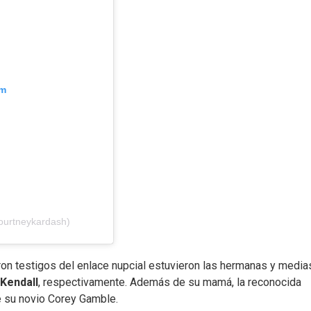
am
ourtneykardash)
ron testigos del enlace nupcial estuvieron las hermanas y media
 Kendall
, respectivamente. Además de su mamá, la reconocida
 su novio Corey Gamble.