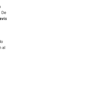
n
. De
avis
do
n al