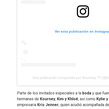
Ver esta publicación en Instagr
Una publicación compartida por Kourtney ?? (@k
Parte de los invitados especiales a la
boda
y que fue
hermanas de
Kourney
,
Kim y Khloé
, así como
Kylie y
empresaria
Kris Jenner
, quien acudió acompañada de