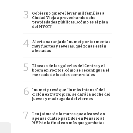
3
Gobierno quiere llevar mil familias a
Ciudad Vieja aprovechando ocho
propiedades públicas: ¿cómo es el plan
del MVOT?
4
Alerta naranja de Inumet por tormentas
muy fuertes y severas: qué zonas están
afectadas
5
El ocaso de las galerías del Centro y el
boom en Pocitos: cómo se reconfigura el
mercado de locales comerciales
6
Inumet prevé que "lo más intenso" del
ciclón extratropical se dará la noche del
jueves y madrugada del viernes
7
Leo Jaime: de la marca que alcanzó en
apenas cuatro partidos en Peñarol al
MVP de la final con más que gambetas