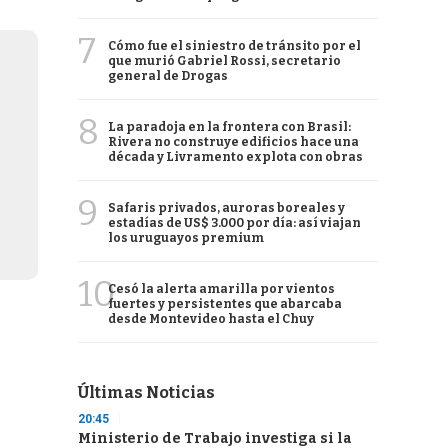
7
Cómo fue el siniestro de tránsito por el
que murió Gabriel Rossi, secretario
general de Drogas
8
La paradoja en la frontera con Brasil:
Rivera no construye edificios hace una
década y Livramento explota con obras
9
Safaris privados, auroras boreales y
estadías de US$ 3.000 por día: así viajan
los uruguayos premium
10
Cesó la alerta amarilla por vientos
fuertes y persistentes que abarcaba
desde Montevideo hasta el Chuy
Últimas Noticias
20:45
Ministerio de Trabajo investiga si la