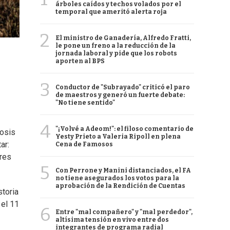
árboles caídos y techos volados por el
temporal que ameritó alerta roja
2
El ministro de Ganadería, Alfredo Fratti,
le pone un freno a la reducción de la
jornada laboral y pide que los robots
aporten al BPS
3
Conductor de "Subrayado" criticó el paro
de maestros y generó un fuerte debate:
"No tiene sentido"
4
"¡Volvé a Adeom!": el filoso comentario de
dosis
Yesty Prieto a Valeria Ripoll en plena
ar:
Cena de Famosos
ores
5
Con Perrone y Manini distanciados, el FA
no tiene asegurados los votos para la
aprobación de la Rendición de Cuentas
storia
 el 11
6
Entre "mal compañero" y "mal perdedor",
altísima tensión en vivo entre dos
integrantes de programa radial