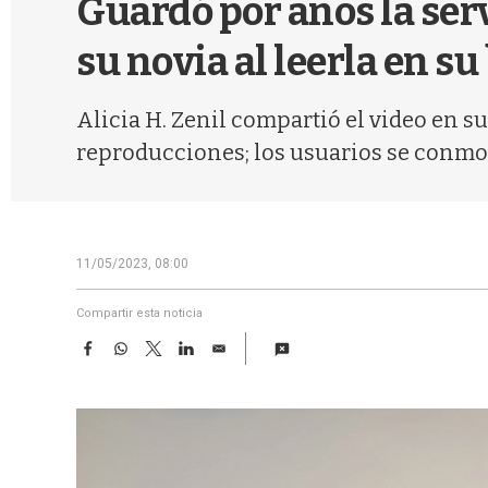
Guardó por años la serv
su novia al leerla en su
Alicia H. Zenil compartió el video en su
reproducciones; los usuarios se conmo
11/05/2023, 08:00
Compartir esta noticia
F
W
T
L
E
a
h
w
i
m
c
a
i
n
a
e
t
t
k
i
b
s
t
e
l
o
A
e
d
o
p
r
I