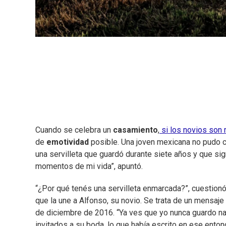
Cuando se celebra un
casamiento
,
si los novios son
de
emotividad
posible. Una joven mexicana no pudo con
una servilleta que guardó durante siete años y que sig
momentos de mi vida”, apuntó.
“¿Por qué tenés una servilleta enmarcada?”, cuestionó
que la une a Alfonso, su novio. Se trata de un mensaje 
de diciembre de 2016. “Ya ves que yo nunca guardo nada
invitados a su boda, lo que había escrito en ese enton