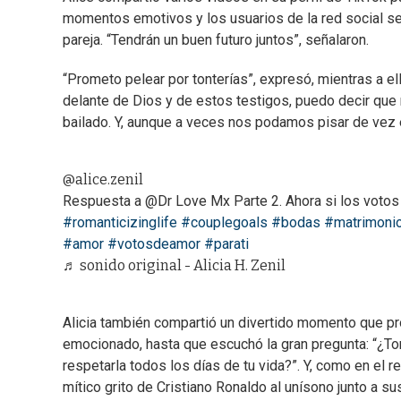
momentos emotivos y los usuarios de la red social se
pareja. “Tendrán un buen futuro juntos”, señalaron.
“Prometo pelear por tonterías”, expresó, mientras a ell
delante de Dios y de estos testigos, puedo decir qu
bailado. Y, aunque a veces nos podamos pisar de vez 
@alice.zenil
Respuesta a @Dr Love Mx Parte 2. Ahora si los votos 
#romanticizinglife
#couplegoals
#bodas
#matrimoni
#amor
#votosdeamor
#parati
♬ sonido original - Alicia H. Zenil
Alicia también compartió un divertido momento que pro
emocionado, hasta que escuchó la gran pregunta: “¿To
respetarla todos los días de tu vida?”. Y, como en el r
mítico grito de Cristiano Ronaldo al unísono junto a su