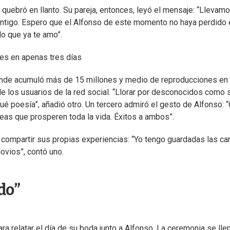
 quebró en llanto. Su pareja, entonces, leyó el mensaje: “Llevam
ontigo. Espero que el Alfonso de este momento no haya perdido 
lo que ya te amo”.
es en apenas tres días
onde acumuló más de 15 millones y medio de reproducciones en
e los usuarios de la red social. “Llorar por desconocidos como s
Qué poesía”, añadió otro. Un tercero admiró el gesto de Alfonso: 
eas que prosperen toda la vida. Éxitos a ambos”.
 compartir sus propias experiencias: “Yo tengo guardadas las ca
vios”, contó uno.
do”
ra relatar el día de su boda junto a Alfonso. La ceremonia se lle