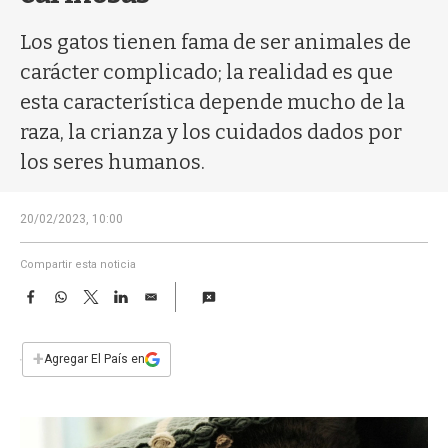
a
Los gatos tienen fama de ser animales de
carácter complicado; la realidad es que
esta característica depende mucho de la
raza, la crianza y los cuidados dados por
los seres humanos.
20/02/2023, 10:00
Compartir esta noticia
F
W
T
L
E
a
h
w
i
m
c
a
i
n
a
e
t
t
k
i
+
Agregar El País en
b
s
t
e
l
o
A
e
d
o
p
r
I
k
p
n