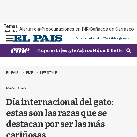
Temas
Alerta roja
Preocupaciones en INR
Bañados de Carrasco
del día:
Suscribite al 50% OFF
Ingresar
M
e
Mujeres
Lifestyle
Astros
Moda & Belleza
Con
n
M
u
o
s
t
EL PAÍS
EME
LIFESTYLE
r
a
MASCOTAS
r
b
Día internacional del gato:
�
s
estas son las razas que se
q
u
destacan por ser las más
e
d
cariñosas