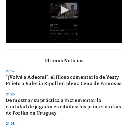
0
s
e
c
Últimas Noticias
o
n
21:57
d
"¡Volvé a Adeom!": el filoso comentario de Yesty
s
o
Prieto a Valeria Ripoll en plena Cena de Famosos
f
3
21:26
3
s
De mostrar su práctica a incrementar la
e
cantidad de jugadores citados: los primeros días
c
de Forlán en Uruguay
o
n
d
21:08
s