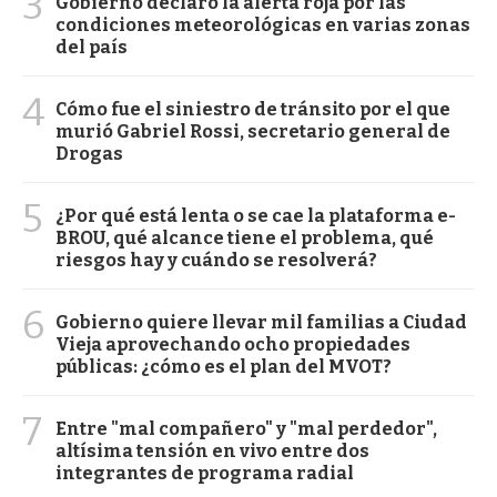
3
Gobierno declaró la alerta roja por las
condiciones meteorológicas en varias zonas
del país
4
Cómo fue el siniestro de tránsito por el que
murió Gabriel Rossi, secretario general de
Drogas
5
¿Por qué está lenta o se cae la plataforma e-
BROU, qué alcance tiene el problema, qué
riesgos hay y cuándo se resolverá?
6
Gobierno quiere llevar mil familias a Ciudad
Vieja aprovechando ocho propiedades
públicas: ¿cómo es el plan del MVOT?
7
Entre "mal compañero" y "mal perdedor",
altísima tensión en vivo entre dos
integrantes de programa radial