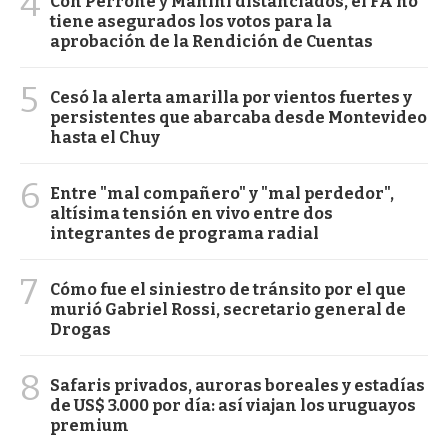
4
Con Perrone y Manini distanciados, el FA no
tiene asegurados los votos para la
aprobación de la Rendición de Cuentas
5
Cesó la alerta amarilla por vientos fuertes y
persistentes que abarcaba desde Montevideo
hasta el Chuy
6
Entre "mal compañero" y "mal perdedor",
altísima tensión en vivo entre dos
integrantes de programa radial
7
Cómo fue el siniestro de tránsito por el que
murió Gabriel Rossi, secretario general de
Drogas
8
Safaris privados, auroras boreales y estadías
de US$ 3.000 por día: así viajan los uruguayos
premium