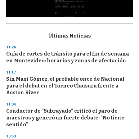
0
s
e
c
Últimas Noticias
o
n
11:26
d
Guía de cortes de tránsito para el fin de semana
s
o
en Montevideo: horarios y zonas de afectación
f
3
11:17
3
s
Sin Maxi Gómez, el probable once de Nacional
e
para el debut en el Torneo Clausura frente a
c
Boston River
o
n
d
11:04
s
Conductor de "Subrayado" criticó el paro de
maestros y generó un fuerte debate: "No tiene
sentido"
10:53