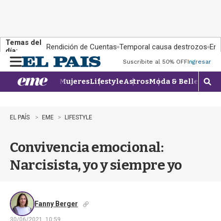
Temas del
Rendición de Cuentas
Temporal causa destrozos
En 
día:
Suscribite al 50% OFF
Ingresar
M
e
Mujeres
Lifestyle
Astros
Moda & Belleza
Con
n
M
u
o
s
t
EL PAÍS
EME
LIFESTYLE
r
a
Convivencia emocional:
r
b
Narcisista, yo y siempre yo
�
s
q
u
e
Fanny Berger
d
30/06/2021, 10:59