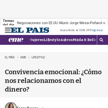
Temas
Negociaciones con EE.UU.
Murió Jorge Messi
Peñarol vs
del día:
Suscribite al 50% OFF
Ingresar
M
e
Mujeres
Lifestyle
Astros
Moda & Belleza
Con
n
M
u
o
s
t
EL PAÍS
EME
LIFESTYLE
r
a
Convivencia emocional: ¿Cómo
r
b
nos relacionamos con el
�
s
dinero?
q
u
e
d