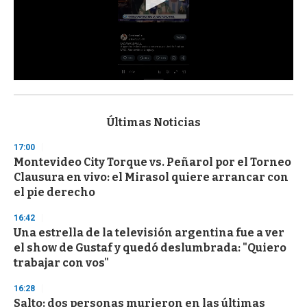
0
s
e
c
Últimas Noticias
o
n
17:00
d
Montevideo City Torque vs. Peñarol por el Torneo
s
o
Clausura en vivo: el Mirasol quiere arrancar con
f
el pie derecho
3
3
s
16:42
e
Una estrella de la televisión argentina fue a ver
c
el show de Gustaf y quedó deslumbrada: "Quiero
o
n
trabajar con vos"
d
s
16:28
Salto: dos personas murieron en las últimas