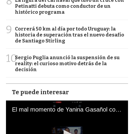
8
La figura del Carnaval que tuvo un cruce con
Petinatti debuta como conductor de un
histórico programa
9
Correrá 50 km al día por todo Uruguay: la
historia de superación tras el nuevo desafío
de Santiago Stirling
10
Sergio Puglia anunció la suspensión de su
reality: el curioso motivo detrás de la
decisión
Te puede interesar
El mal momento de Yanina Gasañol con un hincha argentino en "Subrayado"