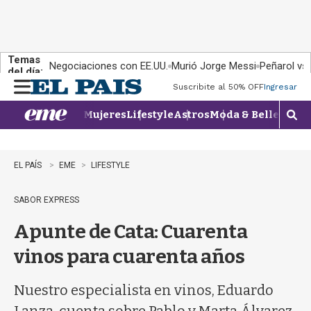
Temas
Negociaciones con EE.UU.
Murió Jorge Messi
Peñarol vs
del día:
Suscribite al 50% OFF
Ingresar
M
e
Mujeres
Lifestyle
Astros
Moda & Belleza
Con
n
M
u
o
s
t
EL PAÍS
EME
LIFESTYLE
r
a
SABOR EXPRESS
r
b
Apunte de Cata: Cuarenta
�
s
vinos para cuarenta años
q
u
e
Nuestro especialista en vinos, Eduardo
d