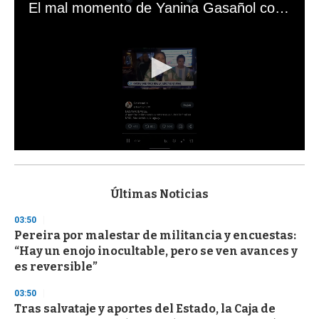
El mal momento de Yanina Gasañol con un hincha argentino en "Subrayado"
0
s
e
c
Últimas Noticias
o
n
03:50
d
Pereira por malestar de militancia y encuestas:
s
o
“Hay un enojo inocultable, pero se ven avances y
f
es reversible”
3
3
s
03:50
e
Tras salvataje y aportes del Estado, la Caja de
c