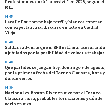
Profesionales dará “superávit” en 2026, según el
o
n
MEF
d
s
03:45
Lacalle Pou rompe bajo perfil y blancos esperan
con expectativa su discurso en acto en Ciudad
Vieja
03:40
Saldain advierte que el BPS está mal asesorando
a jubilados por la posibilidad de volver a trabajar
03:40
Qué partidos se juegan hoy, domingo 9 de agosto,
por la primera fecha del Torneo Clausura, hora y
dónde verlos
03:30
Nacional vs. Boston River en vivo por el Torneo
Clausura: hora, probables formaciones y dónde
verlo en vivo