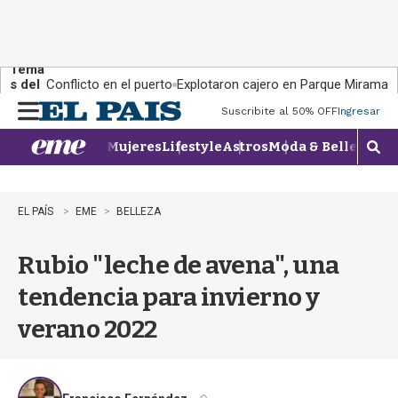
Tema
s del
Conflicto en el puerto
Explotaron cajero en Parque Miramar
día:
Suscribite al 50% OFF
Ingresar
M
e
Mujeres
Lifestyle
Astros
Moda & Belleza
Con
n
M
u
o
s
t
EL PAÍS
EME
BELLEZA
r
a
Rubio "leche de avena", una
r
b
tendencia para invierno y
�
s
verano 2022
q
u
e
d