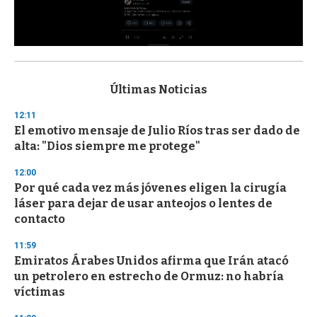
0
s
e
c
Últimas Noticias
o
n
12:11
d
El emotivo mensaje de Julio Ríos tras ser dado de
s
o
alta: "Dios siempre me protege"
f
3
12:00
3
s
Por qué cada vez más jóvenes eligen la cirugía
e
láser para dejar de usar anteojos o lentes de
c
contacto
o
n
d
11:59
s
Emiratos Árabes Unidos afirma que Irán atacó
un petrolero en estrecho de Ormuz: no habría
víctimas