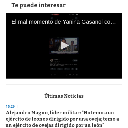
Te puede interesar
El mal momento de Yanina Gasañol con un hincha argentino en "Subrayado"
0
s
e
c
Últimas Noticias
o
n
15:29
d
Alejandro Magno, líder militar: "No temo a un
s
o
ejército de leones dirigido por una oveja; temo a
f
un ejército de ovejas dirigido por un león"
3