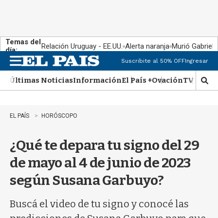
Temas del
Relación Uruguay - EE.UU.
Alerta naranja
Murió Gabriel 
día:
Suscribite al 50% OFF
Ingresar
M
e
Últimas Noticias
Información
El País +
Ovación
TV Show
n
M
u
o
s
t
EL PAÍS
HORÓSCOPO
r
a
¿Qué te depara tu signo del 29
r
b
de mayo al 4 de junio de 2023
�
s
según Susana Garbuyo?
q
u
e
Buscá el video de tu signo y conocé las
d