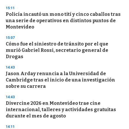
3
s
15:11
e
Policía incautó un mono tití y cinco caballos tras
c
una serie de operativos en distintos puntos de
o
n
Montevideo
d
s
15:07
Cómo fue el siniestro de tránsito por el que
murió Gabriel Rossi, secretario general de
Drogas
14:43
Jason Arday renuncia a la Universidad de
Cambridge tras el inicio de una investigación
sobre su carrera
14:43
Divercine 2026 en Montevideo trae cine
internacional, talleres y actividades gratuitas
durante el mes de agosto
14:11