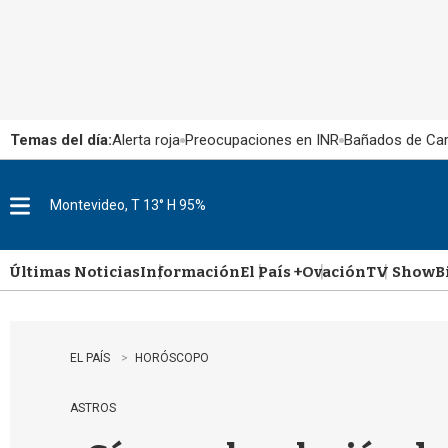
Temas del día:
Alerta roja
Preocupaciones en INR
Bañados de Ca
Montevideo, T 13° H 95%
M
e
n
u
Últimas Noticias
Información
El País +
Ovación
TV Show
B
EL PAÍS
HORÓSCOPO
ASTROS