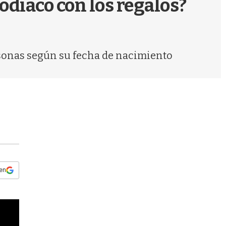
zodíaco con los regalos?
s
q
u
e
d
rsonas según su fecha de nacimiento
a
 en