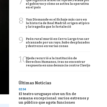
7
Qué significa la alerta roja decretada por
el gobierno y cómo se activa la operativa
en el país
8
Yan Diomande es el fichaje más caro en
la historia de Real Madrid: origen atípico
y la tragedia que lo fortaleció
9
Peón rural murió en Cerro Largo tras ser
alcanzado por un rayo; hubo desplazados
y destrozos en varias zonas
10
Ojeda recurrió a la Institución de
Derechos Humanos, tras no encontrar
respuesta en una denuncia contra Clavijo
Últimas Noticias
02:04
El teatro uruguayo vive un fin de
semana excepcional: varios estrenos y
un público que agota funciones