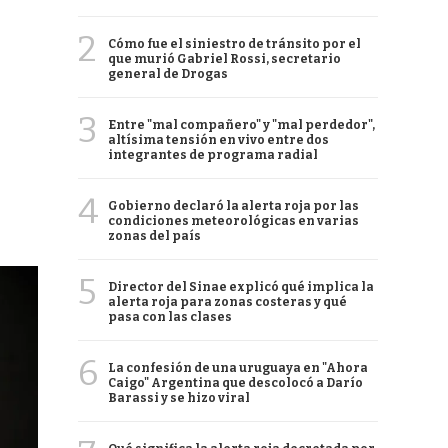
2
Cómo fue el siniestro de tránsito por el
que murió Gabriel Rossi, secretario
general de Drogas
3
Entre "mal compañero" y "mal perdedor",
altísima tensión en vivo entre dos
integrantes de programa radial
4
Gobierno declaró la alerta roja por las
condiciones meteorológicas en varias
zonas del país
5
Director del Sinae explicó qué implica la
alerta roja para zonas costeras y qué
pasa con las clases
6
La confesión de una uruguaya en "Ahora
Caigo" Argentina que descolocó a Darío
Barassi y se hizo viral