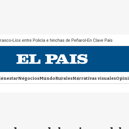
rrasco
Líos entre Policía e hinchas de Peñarol
En Clave País
ienestar
Negocios
Mundo
Rurales
Narrativas visuales
Opin