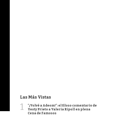
Las Más Vistas
1
"¡Volvé a Adeom!": el filoso comentario de
Yesty Prieto a Valeria Ripoll en plena
Cena de Famosos