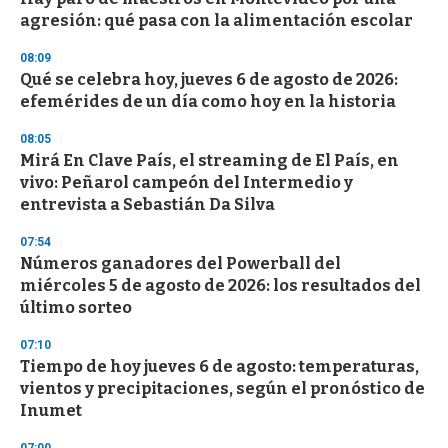
o
agresión: qué pasa con la alimentación escolar
f
3
08:09
3
s
Qué se celebra hoy, jueves 6 de agosto de 2026:
e
efemérides de un día como hoy en la historia
c
o
08:05
n
d
Mirá En Clave País, el streaming de El País, en
s
vivo: Peñarol campeón del Intermedio y
entrevista a Sebastián Da Silva
07:54
Números ganadores del Powerball del
miércoles 5 de agosto de 2026: los resultados del
último sorteo
07:10
Tiempo de hoy jueves 6 de agosto: temperaturas,
vientos y precipitaciones, según el pronóstico de
Inumet
07:00