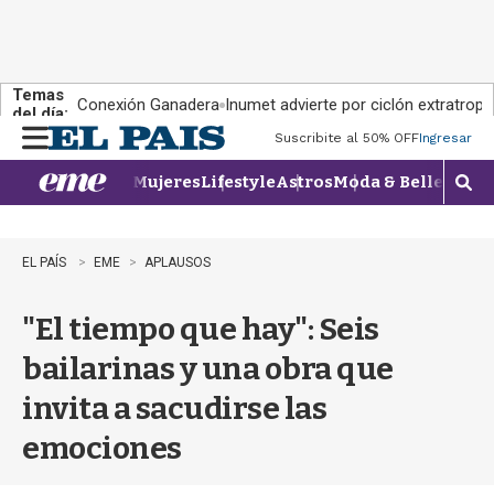
Temas
Conexión Ganadera
Inumet advierte por ciclón extratropi
del día:
Suscribite al 50% OFF
Ingresar
M
e
Mujeres
Lifestyle
Astros
Moda & Belleza
Con
n
M
u
o
s
t
EL PAÍS
EME
APLAUSOS
r
a
"El tiempo que hay": Seis
r
b
bailarinas y una obra que
�
s
invita a sacudirse las
q
u
emociones
e
d