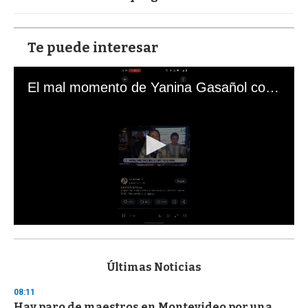
Te puede interesar
El mal momento de Yanina Gasañol con un hincha argentino en "Subrayado"
0
s
e
c
Últimas Noticias
o
n
08:11
d
Hay paro de maestros en Montevideo por una
s