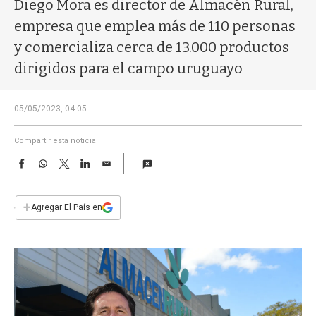
a
Diego Mora es director de Almacén Rural,
empresa que emplea más de 110 personas
y comercializa cerca de 13.000 productos
dirigidos para el campo uruguayo
05/05/2023, 04:05
Compartir esta noticia
F
W
T
L
E
a
h
w
i
m
c
a
i
n
a
e
t
t
k
i
+
Agregar El País en
b
s
t
e
l
o
A
e
d
o
p
r
I
k
p
n