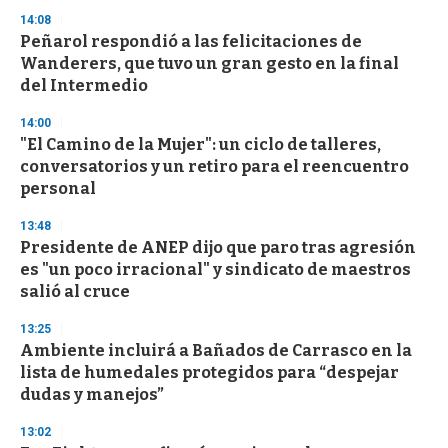
3
s
14:08
e
Peñarol respondió a las felicitaciones de
c
Wanderers, que tuvo un gran gesto en la final
o
n
del Intermedio
d
s
14:00
"El Camino de la Mujer": un ciclo de talleres,
conversatorios y un retiro para el reencuentro
personal
13:48
Presidente de ANEP dijo que paro tras agresión
es "un poco irracional" y sindicato de maestros
salió al cruce
13:25
Ambiente incluirá a Bañados de Carrasco en la
lista de humedales protegidos para “despejar
dudas y manejos”
13:02