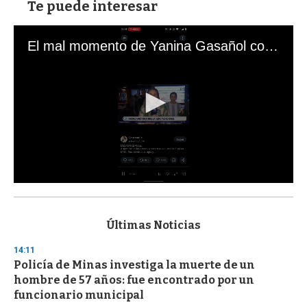
Te puede interesar
El mal momento de Yanina Gasañol con un hincha argentino en "Subrayado"
0
s
e
c
Últimas Noticias
o
n
14:11
d
Policía de Minas investiga la muerte de un
s
o
hombre de 57 años: fue encontrado por un
f
funcionario municipal
3