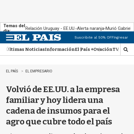
Temas del
Relación Uruguay - EE.UU.
Alerta naranja
Murió Gabriel 
día:
Suscribite al 50% OFF
Ingresar
M
e
Últimas Noticias
Información
El País +
Ovación
TV Show
n
M
u
o
s
t
EL PAÍS
EL EMPRESARIO
r
a
Volvió de EE.UU. a la empresa
r
b
familiar y hoy lidera una
�
s
cadena de insumos para el
q
u
agro que cubre todo el país
e
d