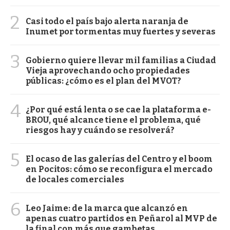
2
Casi todo el país bajo alerta naranja de
Inumet por tormentas muy fuertes y severas
3
Gobierno quiere llevar mil familias a Ciudad
Vieja aprovechando ocho propiedades
públicas: ¿cómo es el plan del MVOT?
4
¿Por qué está lenta o se cae la plataforma e-
BROU, qué alcance tiene el problema, qué
riesgos hay y cuándo se resolverá?
5
El ocaso de las galerías del Centro y el boom
en Pocitos: cómo se reconfigura el mercado
de locales comerciales
6
Leo Jaime: de la marca que alcanzó en
apenas cuatro partidos en Peñarol al MVP de
la final con más que gambetas