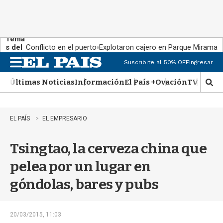
Tema
s del
Conflicto en el puerto
Explotaron cajero en Parque Miramar
día:
Suscribite al 50% OFF
Ingresar
M
e
Últimas Noticias
Información
El País +
Ovación
TV Show
n
M
u
o
s
t
EL PAÍS
EL EMPRESARIO
r
a
Tsingtao, la cerveza china que
r
b
pelea por un lugar en
�
s
góndolas, bares y pubs
q
u
e
d
20/03/2015, 11:03