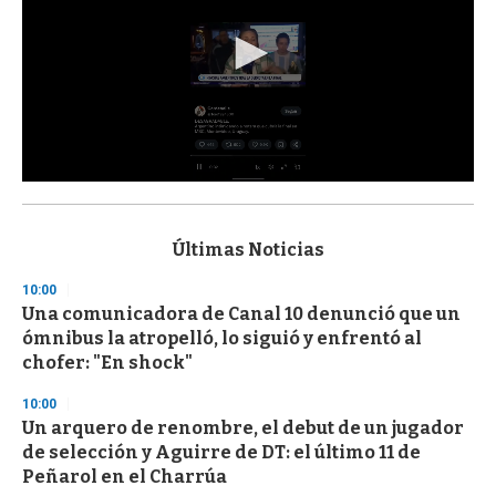
0
s
e
c
Últimas Noticias
o
n
10:00
d
Una comunicadora de Canal 10 denunció que un
s
o
ómnibus la atropelló, lo siguió y enfrentó al
f
chofer: "En shock"
3
3
s
10:00
e
Un arquero de renombre, el debut de un jugador
c
de selección y Aguirre de DT: el último 11 de
o
n
Peñarol en el Charrúa
d