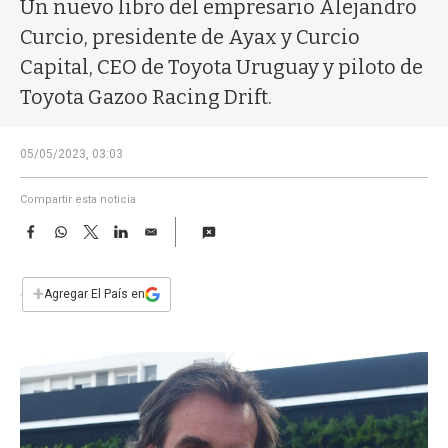
a
Un nuevo libro del empresario Alejandro
Curcio, presidente de Ayax y Curcio
Capital, CEO de Toyota Uruguay y piloto de
Toyota Gazoo Racing Drift.
05/05/2023, 03:03
Compartir esta noticia
F
W
T
L
E
a
h
w
i
m
c
a
i
n
a
e
t
t
k
i
+
Agregar El País en
b
s
t
e
l
o
A
e
d
o
p
r
I
k
p
n