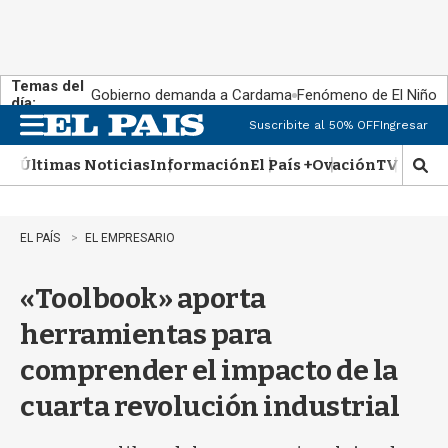
Temas del
Gobierno demanda a Cardama
Fenómeno de El Niño
día:
Suscribite al 50% OFF
Ingresar
M
e
Últimas Noticias
Información
El País +
Ovación
TV Show
n
M
u
o
s
t
EL PAÍS
EL EMPRESARIO
r
a
«Toolbook» aporta
r
b
herramientas para
�
s
comprender el impacto de la
q
u
cuarta revolución industrial
e
d