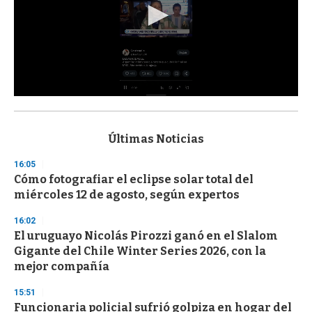
0
s
e
c
Últimas Noticias
o
n
16:05
d
Cómo fotografiar el eclipse solar total del
s
o
miércoles 12 de agosto, según expertos
f
3
16:02
3
s
El uruguayo Nicolás Pirozzi ganó en el Slalom
e
Gigante del Chile Winter Series 2026, con la
c
mejor compañía
o
n
d
15:51
s
Funcionaria policial sufrió golpiza en hogar del