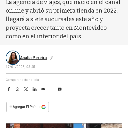
a
La agencia de viajes, que nació en el canal
online y abrió su primera tienda en 2022,
llegará a siete sucursales este año y
proyecta crecer tanto en Montevideo
como en el interior del país
Analía Pereira
17/01/2025, 03:45
Compartir esta noticia
F
W
T
L
E
a
h
w
i
m
c
a
i
n
a
e
t
t
k
i
+
Agregar El País en
b
s
t
e
l
o
A
e
d
o
p
r
I
k
p
n