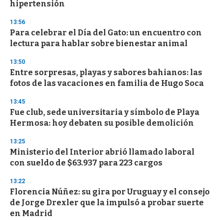
n
hipertensión
d
s
13:56
Para celebrar el Día del Gato: un encuentro con
lectura para hablar sobre bienestar animal
13:50
Entre sorpresas, playas y sabores bahianos: las
fotos de las vacaciones en familia de Hugo Soca
13:45
Fue club, sede universitaria y símbolo de Playa
Hermosa: hoy debaten su posible demolición
13:25
Ministerio del Interior abrió llamado laboral
con sueldo de $63.937 para 223 cargos
13:22
Florencia Núñez: su gira por Uruguay y el consejo
de Jorge Drexler que la impulsó a probar suerte
en Madrid