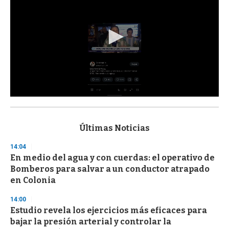
0
s
e
c
Últimas Noticias
o
n
14:04
d
En medio del agua y con cuerdas: el operativo de
s
o
Bomberos para salvar a un conductor atrapado
f
en Colonia
3
3
s
14:00
e
Estudio revela los ejercicios más eficaces para
c
bajar la presión arterial y controlar la
o