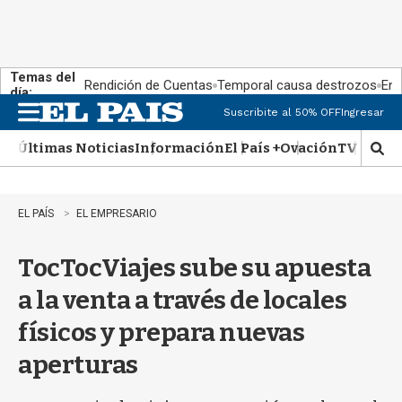
Temas del
Rendición de Cuentas
Temporal causa destrozos
En 
día:
Suscribite al 50% OFF
Ingresar
M
e
Últimas Noticias
Información
El País +
Ovación
TV Show
n
M
u
o
s
t
EL PAÍS
EL EMPRESARIO
r
a
TocTocViajes sube su apuesta
r
b
a la venta a través de locales
�
s
físicos y prepara nuevas
q
u
aperturas
e
d