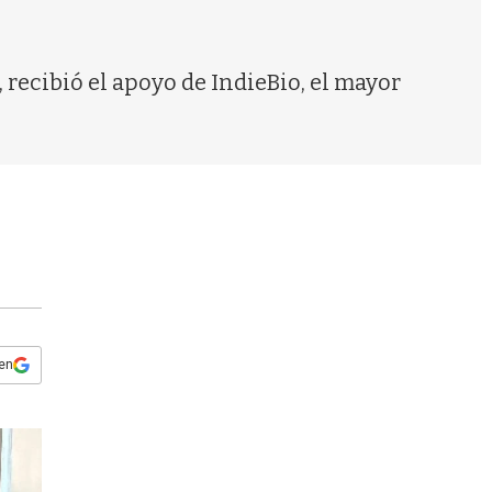
s
q
u
e
recibió el apoyo de IndieBio, el mayor
d
a
 en