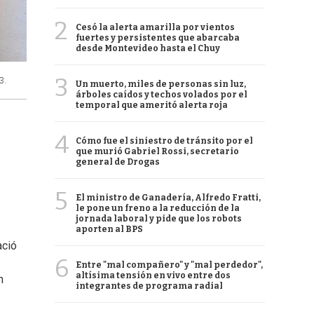
2
Cesó la alerta amarilla por vientos
fuertes y persistentes que abarcaba
desde Montevideo hasta el Chuy
3
3.
Un muerto, miles de personas sin luz,
árboles caídos y techos volados por el
temporal que ameritó alerta roja
4
Cómo fue el siniestro de tránsito por el
que murió Gabriel Rossi, secretario
general de Drogas
5
El ministro de Ganadería, Alfredo Fratti,
le pone un freno a la reducción de la
jornada laboral y pide que los robots
aporten al BPS
ació
6
Entre "mal compañero" y "mal perdedor",
altísima tensión en vivo entre dos
n
integrantes de programa radial