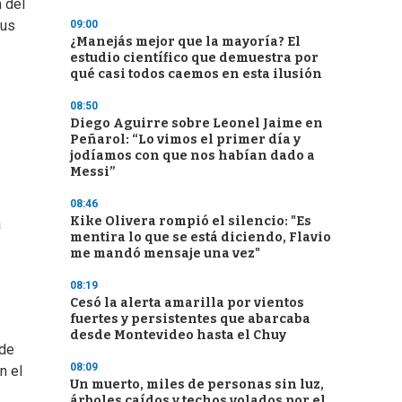
 del
sus
09:00
¿Manejás mejor que la mayoría? El
estudio científico que demuestra por
qué casi todos caemos en esta ilusión
08:50
Diego Aguirre sobre Leonel Jaime en
Peñarol: “Lo vimos el primer día y
jodíamos con que nos habían dado a
Messi”
08:46
Kike Olivera rompió el silencio: "Es
a
mentira lo que se está diciendo, Flavio
me mandó mensaje una vez"
08:19
Cesó la alerta amarilla por vientos
fuertes y persistentes que abarcaba
desde Montevideo hasta el Chuy
 de
08:09
n el
Un muerto, miles de personas sin luz,
árboles caídos y techos volados por el