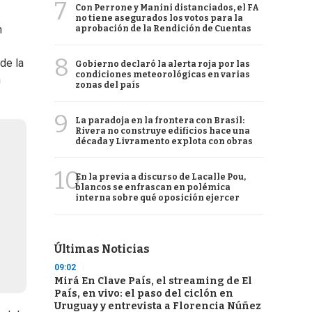
7
Con Perrone y Manini distanciados, el FA
no tiene asegurados los votos para la
n
aprobación de la Rendición de Cuentas
8
de la
Gobierno declaró la alerta roja por las
condiciones meteorológicas en varias
n
zonas del país
9
La paradoja en la frontera con Brasil:
Rivera no construye edificios hace una
década y Livramento explota con obras
10
En la previa a discurso de Lacalle Pou,
blancos se enfrascan en polémica
interna sobre qué oposición ejercer
Últimas Noticias
09:02
Mirá En Clave País, el streaming de El
País, en vivo: el paso del ciclón en
Uruguay y entrevista a Florencia Núñez