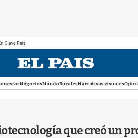
En Clave País
ienestar
Negocios
Mundo
Rurales
Narrativas visuales
Opin
iotecnología que creó un p