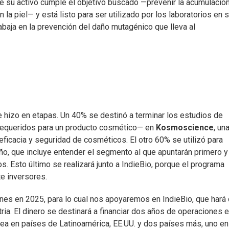
e su activo cumple el objetivo buscado —prevenir la acumulación
n la piel— y está listo para ser utilizado por los laboratorios en 
rabaja en la prevención del daño mutagénico que lleva al
hizo en etapas. Un 40% se destinó a terminar los estudios de
 requeridos para un producto cosmético— en
Kosmoscience
, un
ficacia y seguridad de cosméticos. El otro 60% se utilizó para
año, que incluye entender el segmento al que apuntarán primero y
s. Esto último se realizará junto a IndieBio, porque el programa
e inversores.
lones en 2025, para lo cual nos apoyaremos en IndieBio, que hará
ria. El dinero se destinará a financiar dos años de operaciones e
 sea en países de Latinoamérica, EE.UU. y dos países más, uno en