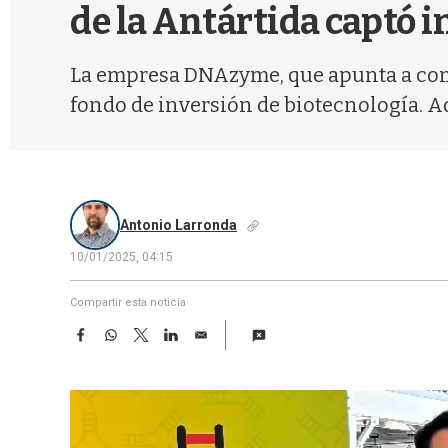
de la Antártida captó 
La empresa DNAzyme, que apunta a comba
fondo de inversión de biotecnología. A
Antonio Larronda
10/01/2025, 04:15
Compartir esta noticia
F
W
T
L
E
a
h
w
i
m
c
a
i
n
a
e
t
t
k
i
b
s
t
e
l
o
A
e
d