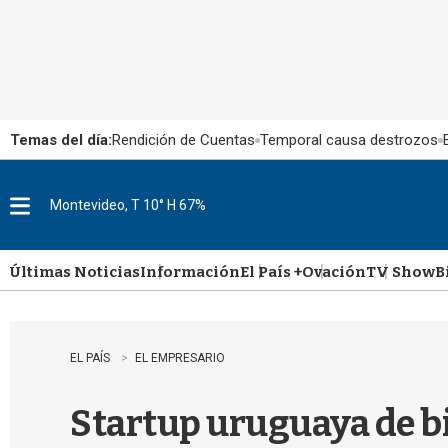
Temas del día:
Rendición de Cuentas
Temporal causa destrozos
Montevideo, T 10° H 67%
M
e
n
u
Últimas Noticias
Información
El País +
Ovación
TV Show
B
EL PAÍS
EL EMPRESARIO
Startup uruguaya de b