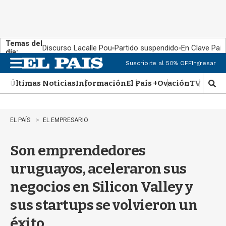
Temas del
Discurso Lacalle Pou
Partido suspendido
En Clave País
día:
Suscribite al 50% OFF
Ingresar
M
e
Últimas Noticias
Información
El País +
Ovación
TV Show
n
M
u
o
s
t
EL PAÍS
EL EMPRESARIO
r
a
Son emprendedores
r
b
uruguayos, aceleraron sus
�
s
negocios en Silicon Valley y
q
u
sus startups se volvieron un
e
d
éxito