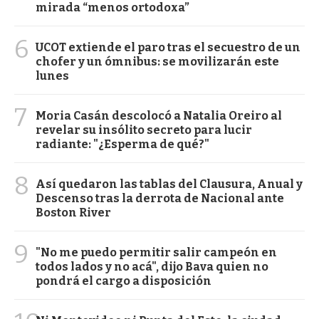
mirada “menos ortodoxa”
6
UCOT extiende el paro tras el secuestro de un
chofer y un ómnibus: se movilizarán este
lunes
7
Moria Casán descolocó a Natalia Oreiro al
revelar su insólito secreto para lucir
radiante: "¿Esperma de qué?"
8
Así quedaron las tablas del Clausura, Anual y
Descenso tras la derrota de Nacional ante
Boston River
9
"No me puedo permitir salir campeón en
todos lados y no acá", dijo Bava quien no
pondrá el cargo a disposición