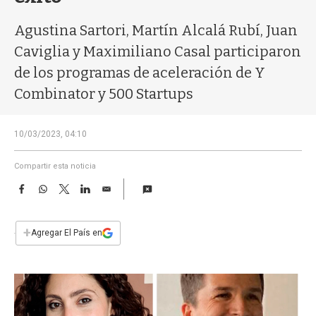
a
Agustina Sartori, Martín Alcalá Rubí, Juan
Caviglia y Maximiliano Casal participaron
de los programas de aceleración de Y
Combinator y 500 Startups
10/03/2023, 04:10
Compartir esta noticia
F
W
T
L
E
a
h
w
i
m
c
a
i
n
a
e
t
t
k
i
+
Agregar El País en
b
s
t
e
l
o
A
e
d
o
p
r
I
k
p
n