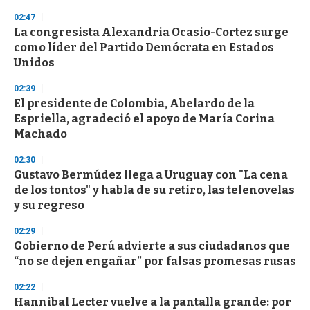
n
02:47
d
La congresista Alexandria Ocasio-Cortez surge
s
o
como líder del Partido Demócrata en Estados
f
Unidos
3
3
s
02:39
e
El presidente de Colombia, Abelardo de la
c
Espriella, agradeció el apoyo de María Corina
o
n
Machado
d
s
02:30
Gustavo Bermúdez llega a Uruguay con "La cena
de los tontos" y habla de su retiro, las telenovelas
y su regreso
02:29
Gobierno de Perú advierte a sus ciudadanos que
“no se dejen engañar” por falsas promesas rusas
02:22
Hannibal Lecter vuelve a la pantalla grande: por