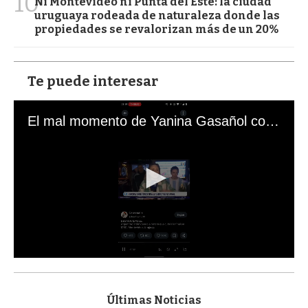
10
Ni Montevideo ni Punta del Este: la ciudad
uruguaya rodeada de naturaleza donde las
propiedades se revalorizan más de un 20%
Te puede interesar
El mal momento de Yanina Gasañol con un hincha argentino en "Subrayado"
0
s
e
c
Últimas Noticias
o