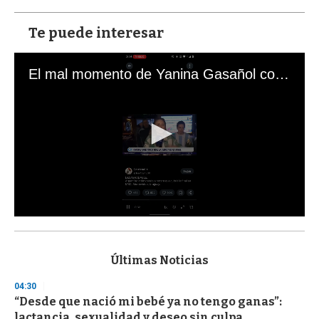
Te puede interesar
El mal momento de Yanina Gasañol con un hincha argentino en "Subrayado"
0
s
e
c
Últimas Noticias
o
n
04:30
d
“Desde que nació mi bebé ya no tengo ganas”:
s
o
lactancia, sexualidad y deseo sin culpa