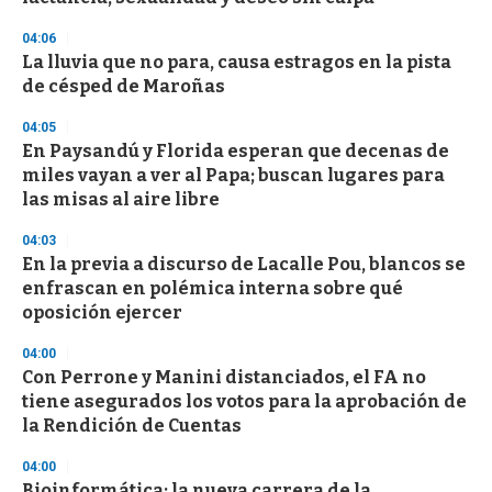
f
3
04:06
3
s
La lluvia que no para, causa estragos en la pista
e
de césped de Maroñas
c
o
04:05
n
d
En Paysandú y Florida esperan que decenas de
s
miles vayan a ver al Papa; buscan lugares para
las misas al aire libre
04:03
En la previa a discurso de Lacalle Pou, blancos se
enfrascan en polémica interna sobre qué
oposición ejercer
04:00
Con Perrone y Manini distanciados, el FA no
tiene asegurados los votos para la aprobación de
la Rendición de Cuentas
04:00
Bioinformática: la nueva carrera de la