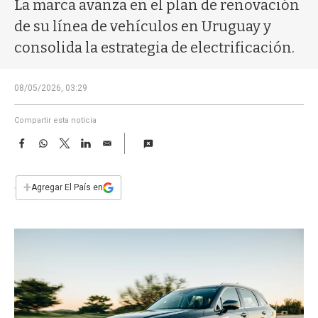
a
La marca avanza en el plan de renovación
de su línea de vehículos en Uruguay y
consolida la estrategia de electrificación.
08/05/2026, 03:29
Compartir esta noticia
F
W
T
L
E
a
h
w
i
m
c
a
i
n
a
e
t
t
k
i
+
Agregar El País en
b
s
t
e
l
o
A
e
d
o
p
r
I
k
p
n