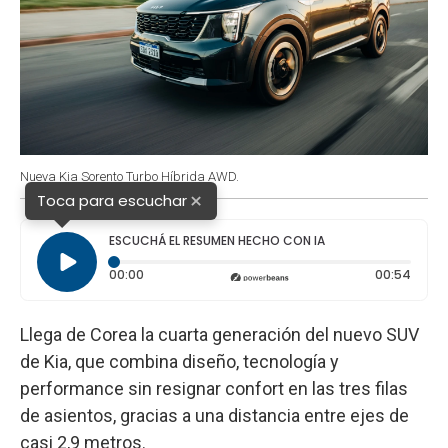
Nueva Kia Sorento Turbo Híbrida AWD.
×
Toca para escuchar
ESCUCHÁ EL RESUMEN HECHO CON IA
Tiempo transcurrido: 0 segundos
Durac
00:00
00:54
Llega de Corea la cuarta generación del nuevo SUV
de Kia, que combina diseño, tecnología y
performance sin resignar confort en las tres filas
de asientos, gracias a una distancia entre ejes de
casi 2,9 metros.