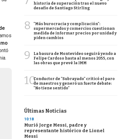
7
historia de superación tras el nuevo
desafío de Santiago Stirling
8
"Más burocracia y complicación":
 de
supermercados y comercios cuestionan
medida de informar precios por unidad y
tramos
piden cambios
amo
ontó
9
La basura de Montevideo seguirá yendo a
ia.
Felipe Cardoso hasta al menos 2055, con
las obras que prevé la IMM
10
Conductor de "Subrayado" criticó el paro
de maestros y generó un fuerte debate:
"No tiene sentido"
Últimas Noticias
10:18
Murió Jorge Messi, padre y
representante histórico de Lionel
Messi