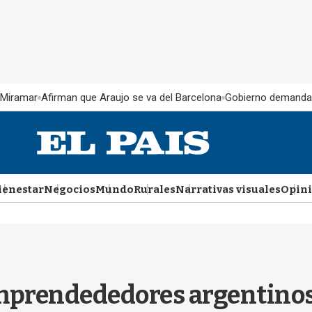
 Miramar
Afirman que Araujo se va del Barcelona
Gobierno demanda
ienestar
Negocios
Mundo
Rurales
Narrativas visuales
Opin
mprendededores argentinos