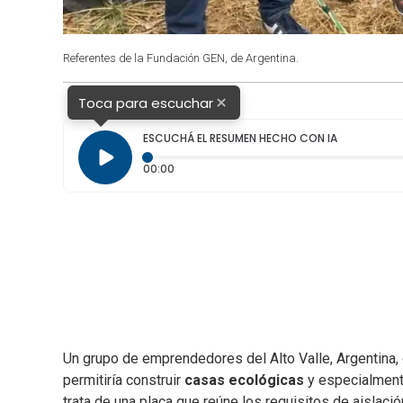
Referentes de la Fundación GEN, de Argentina.
×
Toca para escuchar
ESCUCHÁ EL RESUMEN HECHO CON IA
Tiempo transcurrido: 0 segundos
00:00
Un grupo de emprendedores del Alto Valle, Argentina, d
permitiría construir
casas ecológicas
y especialmente
trata de una placa que reúne los requisitos de aislació