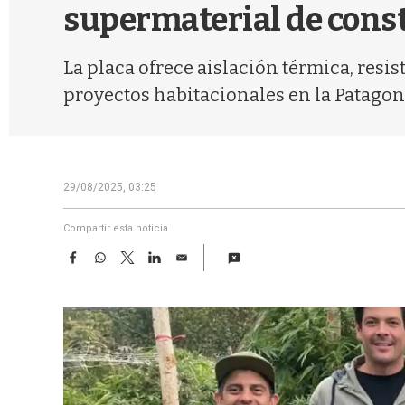
supermaterial de const
La placa ofrece aislación térmica, resi
proyectos habitacionales en la Patagon
29/08/2025, 03:25
Compartir esta noticia
F
W
T
L
E
a
h
w
i
m
c
a
i
n
a
e
t
t
k
i
b
s
t
e
l
o
A
e
d
o
p
r
I
k
p
n