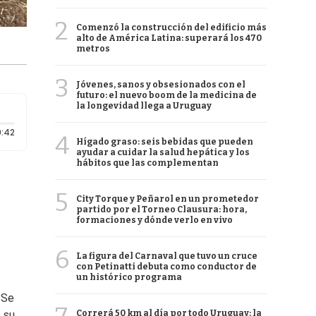
2
Comenzó la construcción del edificio más
alto de América Latina: superará los 470
metros
3
Jóvenes, sanos y obsesionados con el
futuro: el nuevo boom de la medicina de
la longevidad llega a Uruguay
Duración: 42 segundos
:42
4
Hígado graso: seis bebidas que pueden
ayudar a cuidar la salud hepática y los
hábitos que las complementan
5
City Torque y Peñarol en un prometedor
partido por el Torneo Clausura: hora,
formaciones y dónde verlo en vivo
6
La figura del Carnaval que tuvo un cruce
con Petinatti debuta como conductor de
un histórico programa
. Se
Correrá 50 km al día por todo Uruguay: la
a su