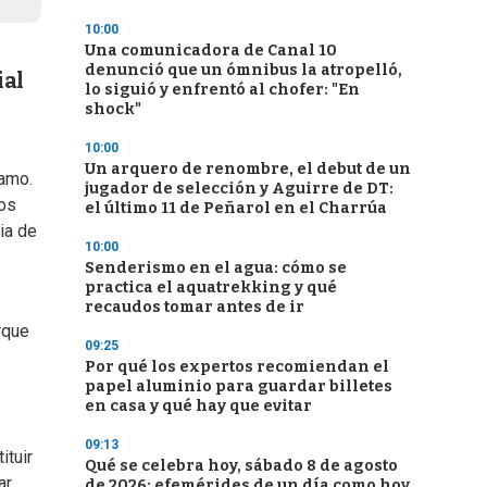
10:00
Una comunicadora de Canal 10
denunció que un ómnibus la atropelló,
ial
lo siguió y enfrentó al chofer: "En
shock"
10:00
Un arquero de renombre, el debut de un
ñamo.
jugador de selección y Aguirre de DT:
vos
el último 11 de Peñarol en el Charrúa
ia de
10:00
Senderismo en el agua: cómo se
practica el aquatrekking y qué
recaudos tomar antes de ir
rque
09:25
Por qué los expertos recomiendan el
papel aluminio para guardar billetes
en casa y qué hay que evitar
09:13
ituir
Qué se celebra hoy, sábado 8 de agosto
ar
de 2026: efemérides de un día como hoy