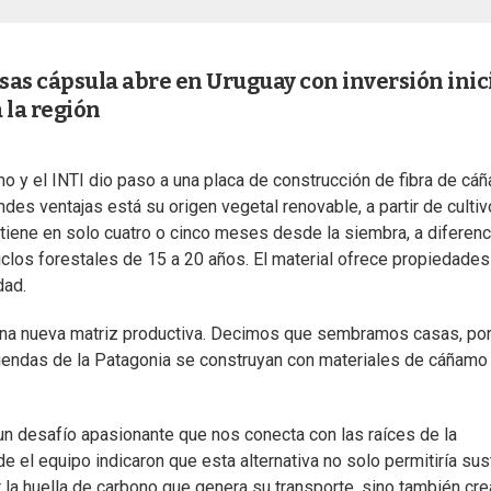
sas cápsula abre en Uruguay con inversión inic
 la región
o y el INTI dio paso a una placa de construcción de fibra de cá
des ventajas está su origen vegetal renovable, a partir de culti
btiene en solo cuatro o cinco meses desde la siembra, a diferenc
los forestales de 15 a 20 años. El material ofrece propiedades
dad.
na nueva matriz productiva. Decimos que sembramos casas, po
viendas de la Patagonia se construyan con materiales de cáñamo
un desafío apasionante que nos conecta con las raíces de la
 el equipo indicaron que esta alternativa no solo permitiría sust
 la huella de carbono que genera su transporte, sino también cre