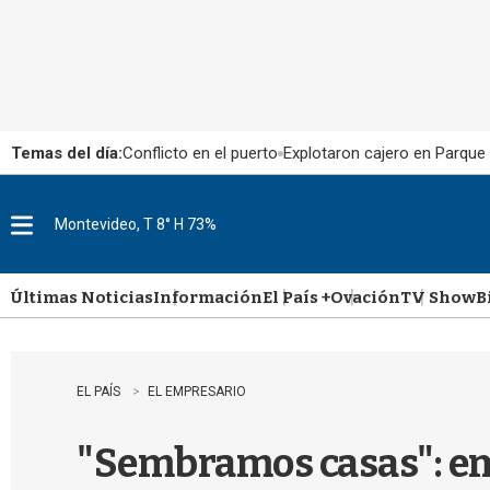
Temas del día:
Conflicto en el puerto
Explotaron cajero en Parque
Montevideo, T 8° H 73%
M
e
n
u
Últimas Noticias
Información
El País +
Ovación
TV Show
B
EL PAÍS
EL EMPRESARIO
"Sembramos casas": e