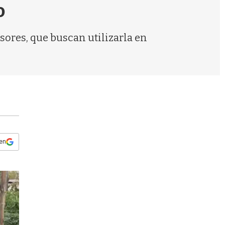
s
o
q
u
e
sores, que buscan utilizarla en
d
a
 en