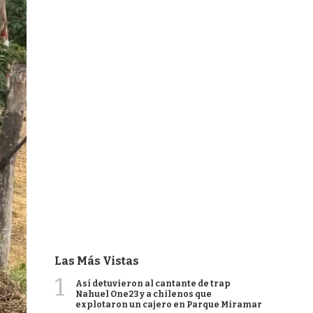
Las Más Vistas
1
Así detuvieron al cantante de trap
Nahuel One23 y a chilenos que
explotaron un cajero en Parque Miramar