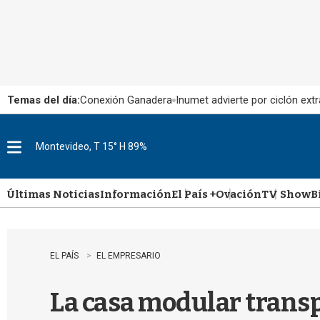
Temas del día:
Conexión Ganadera
Inumet advierte por ciclón extr
Montevideo, T 15° H 89%
M
e
n
u
Últimas Noticias
Información
El País +
Ovación
TV Show
B
EL PAÍS
EL EMPRESARIO
La casa modular transp