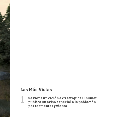
Las Más Vistas
1
Se viene un ciclón extratropical: Inumet
publica un aviso especial a la población
por tormentas y viento