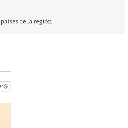
s
q
u
e
países de la región
d
a
 en