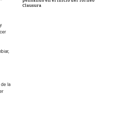
pensando en el inicio del Torneo
Clausura
y
cer
biar,
 de la
er