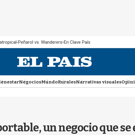
atropical
Peñarol vs. Wanderers
En Clave País
ienestar
Negocios
Mundo
Rurales
Narrativas visuales
Opin
ortable, un negocio que se 