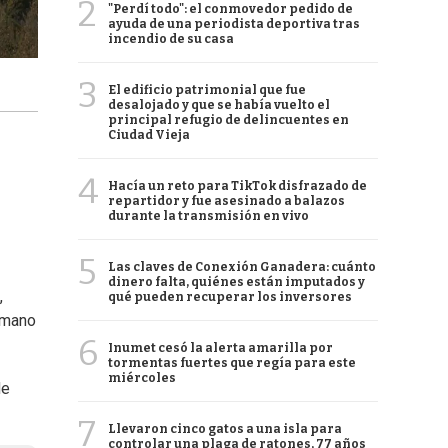
2
"Perdí todo": el conmovedor pedido de
ayuda de una periodista deportiva tras
incendio de su casa
3
El edificio patrimonial que fue
desalojado y que se había vuelto el
principal refugio de delincuentes en
Ciudad Vieja
4
Hacía un reto para TikTok disfrazado de
repartidor y fue asesinado a balazos
durante la transmisión en vivo
5
Las claves de Conexión Ganadera: cuánto
dinero falta, quiénes están imputados y
,
qué pueden recuperar los inversores
 mano
6
Inumet cesó la alerta amarilla por
tormentas fuertes que regía para este
miércoles
de
7
Llevaron cinco gatos a una isla para
controlar una plaga de ratones, 77 años