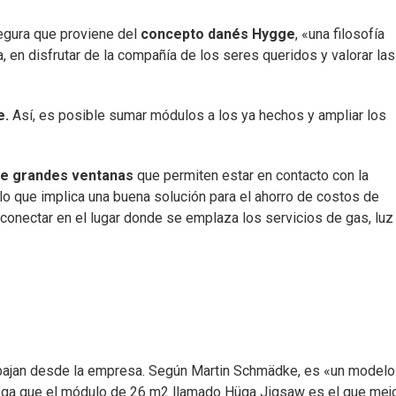
egura que proviene del
concepto danés Hygge
, «una filosofía
, en disfrutar de la compañía de los seres queridos y valorar las
e.
Así, es posible sumar módulos a los ya hechos y ampliar los
ene grandes ventanas
que permiten estar en contacto con la
, lo que implica una buena solución para el ahorro de costos de
onectar en el lugar donde se emplaza los servicios de gas, luz
abajan desde la empresa. Según Martin Schmädke, es «un model
rega que el módulo de 26 m2 llamado Hüga Jigsaw es el que mej