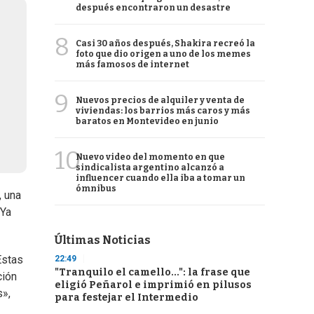
después encontraron un desastre
8
Casi 30 años después, Shakira recreó la
foto que dio origen a uno de los memes
más famosos de internet
9
Nuevos precios de alquiler y venta de
viviendas: los barrios más caros y más
baratos en Montevideo en junio
10
Nuevo video del momento en que
sindicalista argentino alcanzó a
influencer cuando ella iba a tomar un
ómnibus
, una
 Ya
Últimas Noticias
Estas
22:49
"Tranquilo el camello...": la frase que
ción
eligió Peñarol e imprimió en pilusos
s»,
para festejar el Intermedio