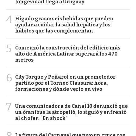
longevidad llega a Uruguay
4
Hígado graso: seis bebidas que pueden
ayudar a cuidar la salud hepática y los
hábitos que las complementan
5
Comenzó la construcción del edificio más
alto de América Latina: superará los 470
metros
6
City Torque y Peñarol en un prometedor
partido por el Torneo Clausura: hora,
formaciones y dónde verlo en vivo
7
Una comunicadora de Canal 10 denunció que
un ómnibus la atropelló, lo siguió y enfrentó
al chofer: "En shock"
8
La figura del Carnaval que tuvo un cruce con