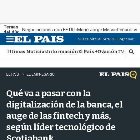
Temas
Negociaciones con EE.UU.
Murió Jorge Messi
Peñarol vs
del día:
Suscribite al 50% OFF
Ingresar
M
e
Últimas Noticias
Información
El País +
Ovación
TV Show
n
M
u
o
s
t
EL PAÍS
EL EMPRESARIO
r
a
Qué va a pasar con la
r
b
digitalización de la banca, el
�
s
auge de las fintech y más,
q
u
según líder tecnológico de
e
d
Scotiabank