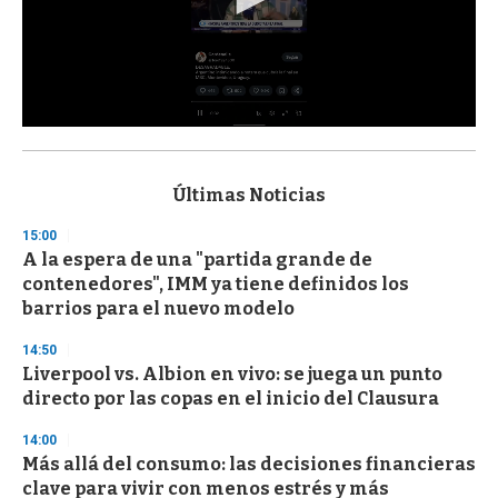
0
s
e
c
Últimas Noticias
o
n
15:00
d
A la espera de una "partida grande de
s
o
contenedores", IMM ya tiene definidos los
f
barrios para el nuevo modelo
3
3
s
14:50
e
Liverpool vs. Albion en vivo: se juega un punto
c
directo por las copas en el inicio del Clausura
o
n
d
14:00
s
Más allá del consumo: las decisiones financieras
clave para vivir con menos estrés y más