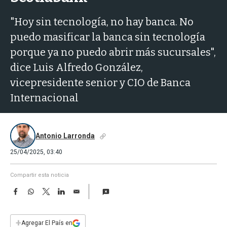
a
"Hoy sin tecnología, no hay banca. No
puedo masificar la banca sin tecnología
porque ya no puedo abrir más sucursales",
dice Luis Alfredo González,
vicepresidente senior y CIO de Banca
Internacional
Antonio Larronda
25/04/2025, 03:40
Compartir esta noticia
F
W
T
L
E
a
h
w
i
m
c
a
i
n
a
e
t
t
k
i
+
Agregar El País en