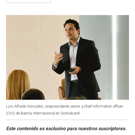
b
s
t
e
l
o
A
e
d
o
p
r
I
k
p
n
Luis Alfredo González, vicepresidente senior y chief information officer
(CIO) de Banca Internacional en Scotiabank