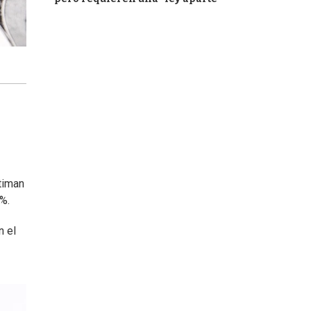
timan
%.
n el