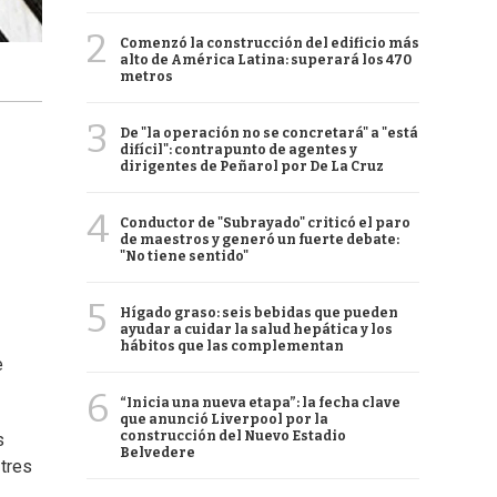
2
Comenzó la construcción del edificio más
alto de América Latina: superará los 470
metros
3
De "la operación no se concretará" a "está
difícil": contrapunto de agentes y
dirigentes de Peñarol por De La Cruz
4
Conductor de "Subrayado" criticó el paro
de maestros y generó un fuerte debate:
"No tiene sentido"
5
Hígado graso: seis bebidas que pueden
ayudar a cuidar la salud hepática y los
hábitos que las complementan
e
6
“Inicia una nueva etapa”: la fecha clave
que anunció Liverpool por la
construcción del Nuevo Estadio
s
Belvedere
 tres