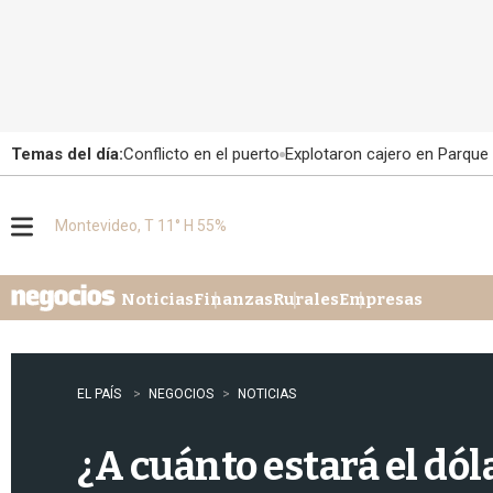
Temas del día:
Conflicto en el puerto
Explotaron cajero en Parque
Montevideo, T 11° H 55%
M
e
n
u
Noticias
Finanzas
Rurales
Empresas
EL PAÍS
NEGOCIOS
NOTICIAS
¿A cuánto estará el dól