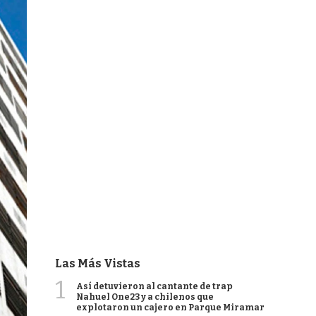
Las Más Vistas
1
Así detuvieron al cantante de trap
Nahuel One23 y a chilenos que
explotaron un cajero en Parque Miramar