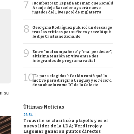
7
¡Bombazo! En España afirman que Ronald
Araujo deja Barcelona y será nuevo
jugador del Liverpool de Inglaterra
8
Georgina Rodríguez publicó un descargo
tras las críticas por su físico y reveló qué
le dijo Cristiano Ronaldo
9
Entre "mal compañero" y "mal perdedor",
altísima tensión en vivo entre dos
integrantes de programa radial
10
“Es para elegidos”: Forlán contó qué lo
motivó para dirigir a Uruguay y el récord
de su abuelo como DT de la Celeste
n su
Últimas Noticias
23:54
Trouville se clasificó a playoffs y es el
nuevo líder de la LDA; Verdirrojo y
Lagomar ganaron puntos directos