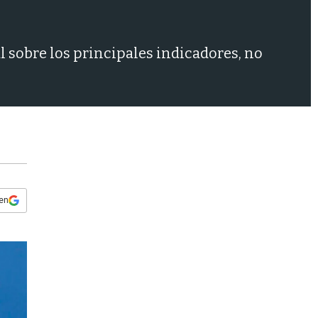
s
q
u
e
l sobre los principales indicadores, no
d
a
 en