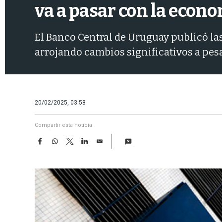
va a pasar con la econo
El Banco Central de Uruguay publicó las
arrojando cambios significativos a pes
20/02/2025, 03:58
Compartir esta noticia
F
W
T
L
E
a
h
w
i
m
c
a
i
n
a
e
t
t
k
i
b
s
t
e
l
o
A
e
d
o
p
r
I
k
p
n