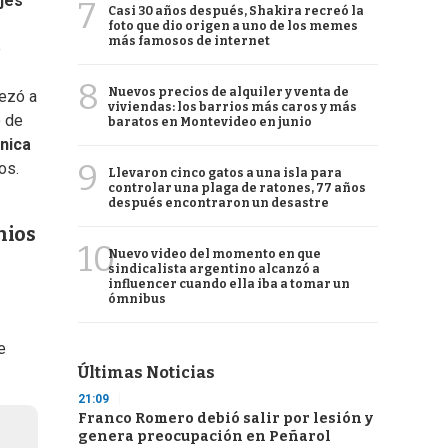
jes
7
Casi 30 años después, Shakira recreó la
foto que dio origen a uno de los memes
más famosos de internet
e
8
Nuevos precios de alquiler y venta de
ezó a
viviendas: los barrios más caros y más
o de
baratos en Montevideo en junio
ónica
9
os.
Llevaron cinco gatos a una isla para
controlar una plaga de ratones, 77 años
después encontraron un desastre
nios
10
Nuevo video del momento en que
sindicalista argentino alcanzó a
influencer cuando ella iba a tomar un
ómnibus
e
Últimas Noticias
21:09
Franco Romero debió salir por lesión y
genera preocupación en Peñarol