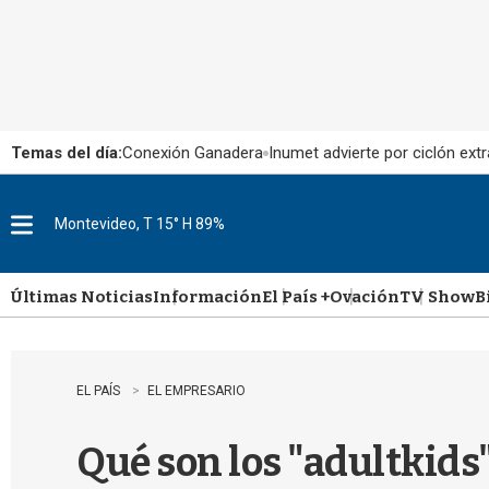
Temas del día:
Conexión Ganadera
Inumet advierte por ciclón extr
Montevideo, T 15° H 89%
M
e
n
u
Últimas Noticias
Información
El País +
Ovación
TV Show
B
EL PAÍS
EL EMPRESARIO
Qué son los "adultkids"