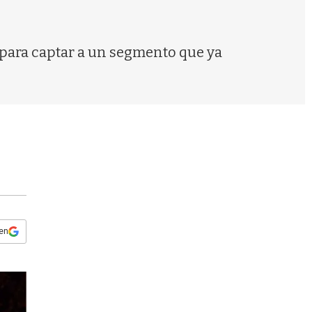
s
q
u
e
para captar a un segmento que ya
d
a
 en