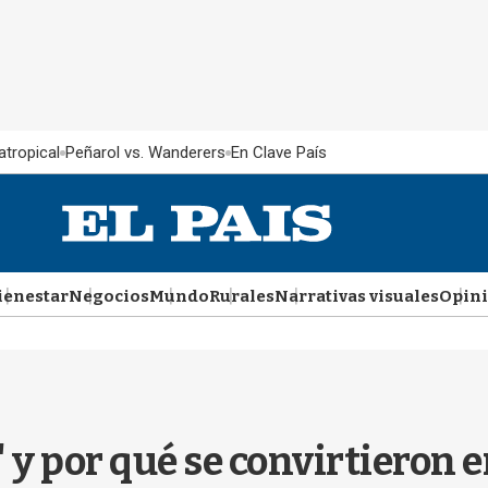
atropical
Peñarol vs. Wanderers
En Clave País
ienestar
Negocios
Mundo
Rurales
Narrativas visuales
Opin
 y por qué se convirtieron e