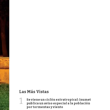
Las Más Vistas
1
Se viene un ciclón extratropical: Inumet
publica un aviso especial a la población
por tormentas y viento