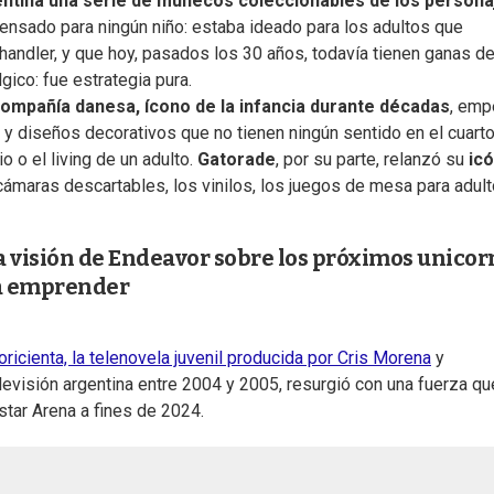
ntina una serie de muñecos coleccionables de los persona
ensado para ningún niño: estaba ideado para los adultos que
andler, y que hoy, pasados los 30 años, todavía tienen ganas d
gico: fue estrategia pura.
ompañía danesa, ícono de la infancia durante décadas
, emp
s y diseños decorativos que no tienen ningún sentido en el cuart
o o el living de un adulto.
Gatorade
, por su parte, relanzó su
ic
ámaras descartables, los vinilos, los juegos de mesa para adult
la visión de Endeavor sobre los próximos unicor
ra emprender
oricienta, la telenovela juvenil producida por Cris Morena
y
levisión argentina entre 2004 y 2005, resurgió con una fuerza qu
tar Arena a fines de 2024.