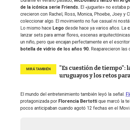
Durante el verano pasado,
McDonald’s lanzó en Arge
de la icónica serie Friends.
El «juguete» no estaba p
crecieron con Rachel, Ross, Monica, Phoebe, Joey y Ch
coleccionar algo. El movimiento no fue casual ni nostál
Lo mismo hace
Lego
desde hace ya varios años. La
c
lanzar sets para armar flores, escenas arquitectónica
un niño, pero que encajan perfectamente en el escritori
botella de vidrio de los años 90.
Reaparecieron las c
"Es cuestión de tiempo": 
uruguayos y los retos pa
El mundo del entretenimiento también leyó la señal.
Fl
protagonizada por
Florencia Bertotti
que marcó la te
pocos anticipaban cuando agotó 12 fechas en el Movis