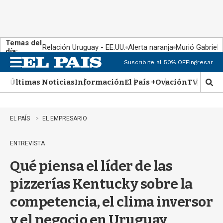
Temas del
Relación Uruguay - EE.UU.
Alerta naranja
Murió Gabriel 
día:
Suscribite al 50% OFF
Ingresar
M
e
Últimas Noticias
Información
El País +
Ovación
TV Show
n
M
u
o
s
t
EL PAÍS
EL EMPRESARIO
r
a
ENTREVISTA
r
b
Qué piensa el líder de las
�
s
pizzerías Kentucky sobre la
q
u
competencia, el clima inversor
e
d
y el negocio en Uruguay