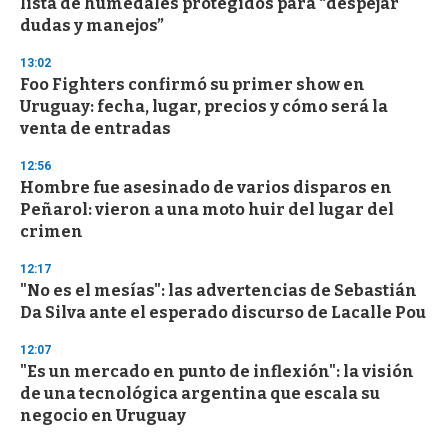
lista de humedales protegidos para “despejar
f
dudas y manejos”
3
3
s
13:02
e
Foo Fighters confirmó su primer show en
c
Uruguay: fecha, lugar, precios y cómo será la
o
n
venta de entradas
d
s
12:56
Hombre fue asesinado de varios disparos en
Peñarol: vieron a una moto huir del lugar del
crimen
12:17
"No es el mesías": las advertencias de Sebastián
Da Silva ante el esperado discurso de Lacalle Pou
12:07
"Es un mercado en punto de inflexión": la visión
de una tecnológica argentina que escala su
negocio en Uruguay