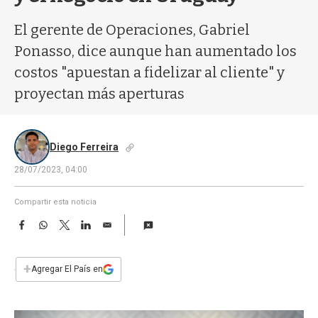
a
El gerente de Operaciones, Gabriel
Ponasso, dice aunque han aumentado los
costos "apuestan a fidelizar al cliente" y
proyectan más aperturas
Diego Ferreira
28/07/2023, 04:00
Compartir esta noticia
F
W
T
L
E
a
h
w
i
m
c
a
i
n
a
e
t
t
k
i
+
Agregar El País en
b
s
t
e
l
o
A
e
d
o
p
r
I