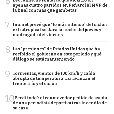
6
Leo Jaime: de la marca que alcanzó en
apenas cuatro partidos en Peñarol al MVP de
la final con más que gambetas
7
Inumet prevé que "lo más intenso" del ciclón
extratropical se dará la noche del jueves y
madrugada del viernes
8
Las "presiones" de Estados Unidos que ha
recibido el gobierno en este período y qué
diálogo se está manteniendo
9
Tormentas, vientos de 100 km/h y caída
abrupta de temperatura: así avanzan el
frente frío y el ciclón
10
"Perdí todo": el conmovedor pedido de ayuda
de una periodista deportiva tras incendio de
su casa