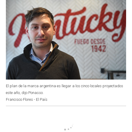
k
p
n
El plan de la marca argentina es llegar a los cinco locales proyectados
este año, dijo Ponasso.
Francisco Flores - El País