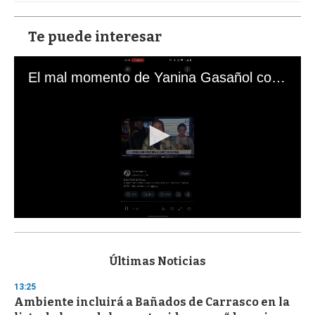
Te puede interesar
El mal momento de Yanina Gasañol con un hincha argentino en "Subrayado"
0
s
e
c
Últimas Noticias
o
n
13:25
d
Ambiente incluirá a Bañados de Carrasco en la
s
o