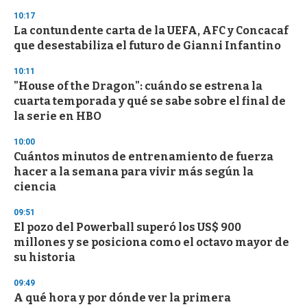
n
10:17
d
La contundente carta de la UEFA, AFC y Concacaf
s
o
que desestabiliza el futuro de Gianni Infantino
f
3
10:11
3
s
"House of the Dragon": cuándo se estrena la
e
cuarta temporada y qué se sabe sobre el final de
c
la serie en HBO
o
n
d
10:00
s
Cuántos minutos de entrenamiento de fuerza
hacer a la semana para vivir más según la
ciencia
09:51
El pozo del Powerball superó los US$ 900
millones y se posiciona como el octavo mayor de
su historia
09:49
A qué hora y por dónde ver la primera