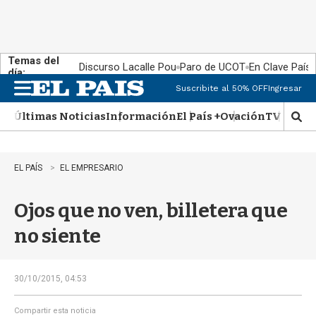
Temas del
Discurso Lacalle Pou
Paro de UCOT
En Clave País
día:
Suscribite al 50% OFF
Ingresar
M
e
Últimas Noticias
Información
El País +
Ovación
TV Show
n
M
u
o
s
t
EL PAÍS
EL EMPRESARIO
r
a
Ojos que no ven, billetera que
r
b
no siente
�
s
q
u
30/10/2015, 04:53
e
d
Compartir esta noticia