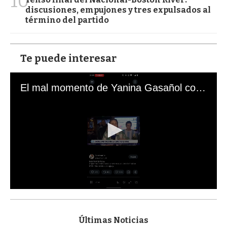
10
discusiones, empujones y tres expulsados al
término del partido
Te puede interesar
El mal momento de Yanina Gasañol con un hincha argentino en "Subrayado"
0
s
e
c
Últimas Noticias
o