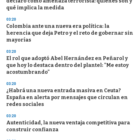
declaró como amenaza terrorista: quiénes son y
o
n
qué implica la medida
d
s
03:20
Colombia ante una nueva era política: la
herencia que deja Petro y el reto de gobernar sin
mayorías
03:20
El rol que adoptó Abel Hernández en Peñarol y
que hoy lo destaca dentro del plantel: "Me estoy
acostumbrando"
03:20
¿Habrá una nueva entrada masiva en Ceuta?
España en alerta por mensajes que circulan en
redes sociales
03:20
Autenticidad, la nueva ventaja competitiva para
construir confianza