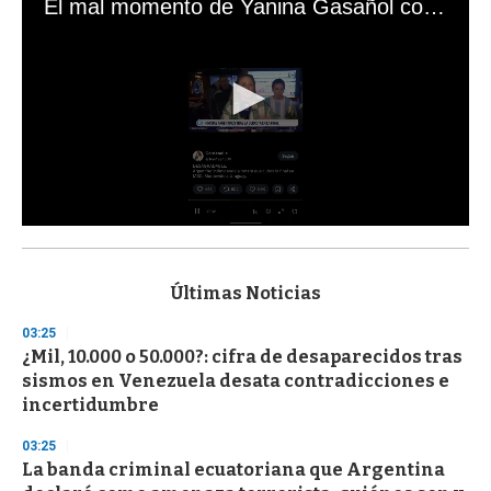
El mal momento de Yanina Gasañol con un hincha argentino en "Subrayado"
0
s
e
c
Últimas Noticias
o
n
03:25
d
¿Mil, 10.000 o 50.000?: cifra de desaparecidos tras
s
o
sismos en Venezuela desata contradicciones e
f
incertidumbre
3
3
s
03:25
e
La banda criminal ecuatoriana que Argentina
c