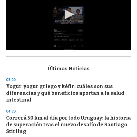
0
s
e
c
Últimas Noticias
o
n
05:00
d
Yogur, yogur griego y kéfir: cuáles son sus
s
o
diferencias y qué beneficios aportan a la salud
f
intestinal
3
3
s
04:30
e
Correrá 50 km al día por todo Uruguay: la historia
c
de superación tras el nuevo desafío de Santiago
o
n
Stirling
d