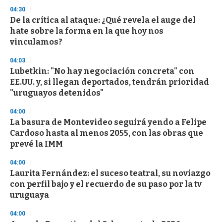
s
04:30
De la crítica al ataque: ¿Qué revela el auge del
hate sobre la forma en la que hoy nos
vinculamos?
04:03
Lubetkin: "No hay negociación concreta" con
EE.UU. y, si llegan deportados, tendrán prioridad
"uruguayos detenidos"
04:00
La basura de Montevideo seguirá yendo a Felipe
Cardoso hasta al menos 2055, con las obras que
prevé la IMM
04:00
Laurita Fernández: el suceso teatral, su noviazgo
con perfil bajo y el recuerdo de su paso por la tv
uruguaya
04:00