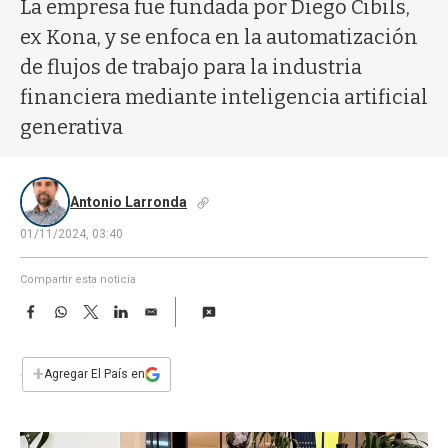
a
La empresa fue fundada por Diego Cibils,
ex Kona, y se enfoca en la automatización
de flujos de trabajo para la industria
financiera mediante inteligencia artificial
generativa
Antonio Larronda
01/11/2024, 03:40
Compartir esta noticia
F
W
T
L
E
a
h
w
i
m
c
a
i
n
a
e
t
t
k
i
+
Agregar El País en
b
s
t
e
l
o
A
e
d
o
p
r
I
k
p
n