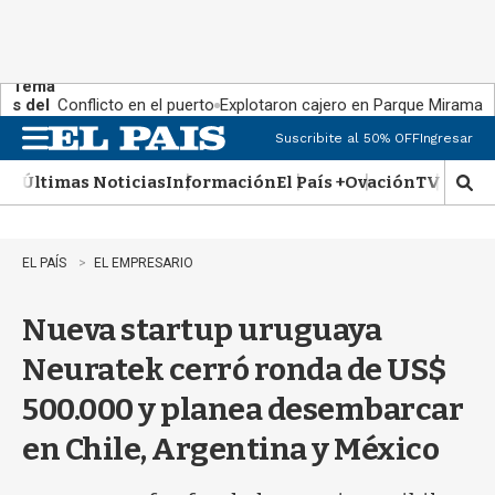
Tema
s del
Conflicto en el puerto
Explotaron cajero en Parque Miramar
día:
Suscribite al 50% OFF
Ingresar
M
e
Últimas Noticias
Información
El País +
Ovación
TV Show
n
M
u
o
s
t
EL PAÍS
EL EMPRESARIO
r
a
Nueva startup uruguaya
r
b
Neuratek cerró ronda de US$
�
s
500.000 y planea desembarcar
q
u
en Chile, Argentina y México
e
d