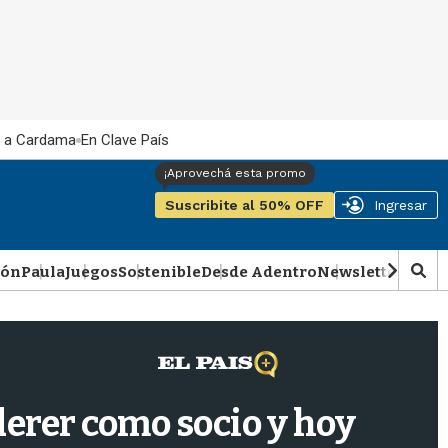
 a Cardama
En Clave País
Suscribite al 50% OFF
Ingresar
ión
Paula
Juegos
Sostenible
Desde Adentro
Newsletter
Podca
M
o
s
t
r
a
r
derer como socio y hoy
b
�