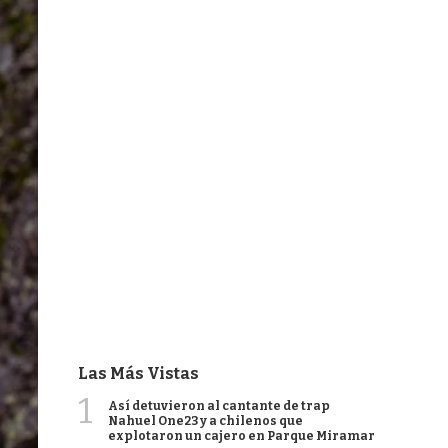
Las Más Vistas
1
Así detuvieron al cantante de trap
Nahuel One23 y a chilenos que
explotaron un cajero en Parque Miramar