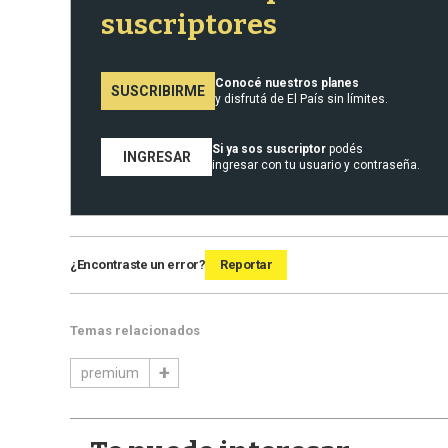
suscriptores
Conocé nuestros planes
SUSCRIBIRME
y disfrutá de El País sin límites.
Si ya sos suscriptor
podés
INGRESAR
ingresar con tu usuario y contraseña.
¿Encontraste un error?
Reportar
Temas relacionados
premium