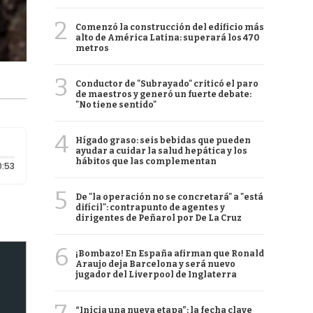
2
Comenzó la construcción del edificio más
alto de América Latina: superará los 470
metros
3
Conductor de "Subrayado" criticó el paro
de maestros y generó un fuerte debate:
"No tiene sentido"
4
Hígado graso: seis bebidas que pueden
ayudar a cuidar la salud hepática y los
hábitos que las complementan
Duración: 53 segundos
0:53
5
De "la operación no se concretará" a "está
difícil": contrapunto de agentes y
dirigentes de Peñarol por De La Cruz
6
¡Bombazo! En España afirman que Ronald
Araujo deja Barcelona y será nuevo
jugador del Liverpool de Inglaterra
“Inicia una nueva etapa”: la fecha clave