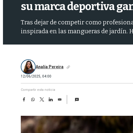
su marca deportiva ga
Tras dejar de competir como profesional
inspirada en las mangueras de jardín. H
Analía Pereira
12/06/2025, 04:00
Compartir esta noticia
F
W
T
L
E
a
h
w
i
m
c
a
i
n
a
e
t
t
k
i
b
s
t
e
l
o
A
e
d