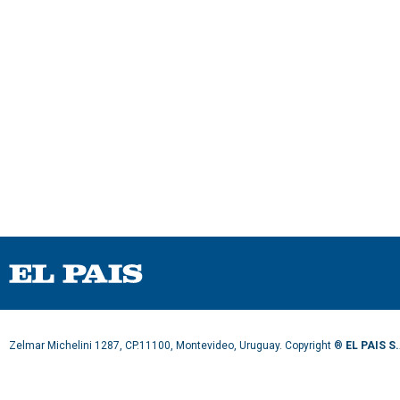
m
e
9
0
%
Zelmar Michelini 1287, CP.11100, Montevideo, Uruguay. Copyright ®
EL PAIS S.