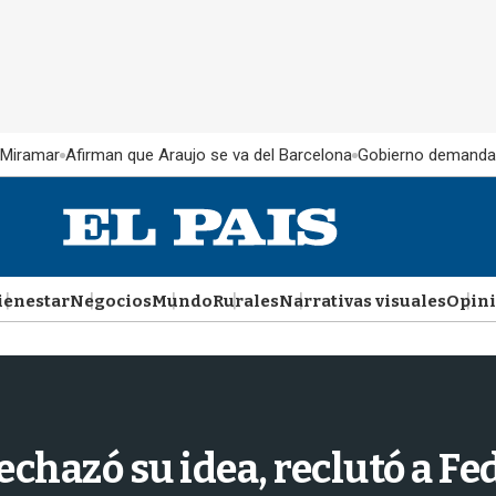
 Miramar
Afirman que Araujo se va del Barcelona
Gobierno demanda
ienestar
Negocios
Mundo
Rurales
Narrativas visuales
Opin
chazó su idea, reclutó a Fe