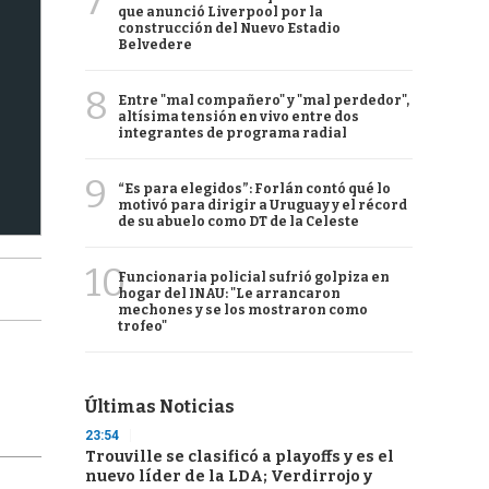
7
que anunció Liverpool por la
construcción del Nuevo Estadio
Belvedere
8
Entre "mal compañero" y "mal perdedor",
altísima tensión en vivo entre dos
integrantes de programa radial
9
“Es para elegidos”: Forlán contó qué lo
motivó para dirigir a Uruguay y el récord
de su abuelo como DT de la Celeste
10
Funcionaria policial sufrió golpiza en
hogar del INAU: "Le arrancaron
mechones y se los mostraron como
trofeo"
Últimas Noticias
23:54
Trouville se clasificó a playoffs y es el
nuevo líder de la LDA; Verdirrojo y