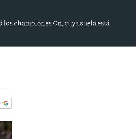
s
q
u
e
reó los championes On, cuya suela está
d
a
 en