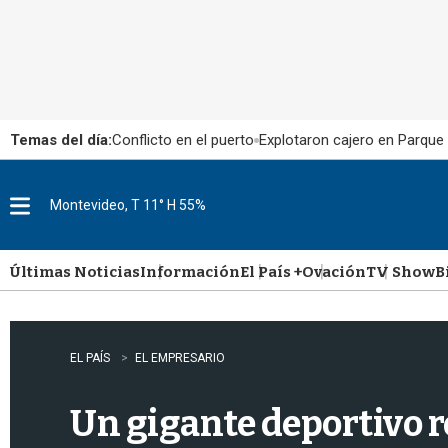
Temas del día:
Conflicto en el puerto
Explotaron cajero en Parque
Montevideo, T 11° H 55%
M
e
n
u
Últimas Noticias
Información
El País +
Ovación
TV Show
B
EL PAÍS
EL EMPRESARIO
Un gigante deportivo re