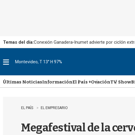
Temas del día:
Conexión Ganadera
Inumet advierte por ciclón extr
Montevideo, T 13° H 97%
M
e
n
u
Últimas Noticias
Información
El País +
Ovación
TV Show
B
EL PAÍS
EL EMPRESARIO
Megafestival de la cer