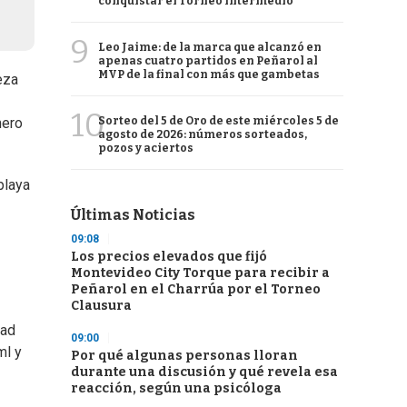
conquistar el Torneo Intermedio
9
Leo Jaime: de la marca que alcanzó en
apenas cuatro partidos en Peñarol al
MVP de la final con más que gambetas
eza
10
Sorteo del 5 de Oro de este miércoles 5 de
mero
agosto de 2026: números sorteados,
pozos y aciertos
playa
Últimas Noticias
09:08
Los precios elevados que fijó
Montevideo City Torque para recibir a
Peñarol en el Charrúa por el Torneo
Clausura
dad
09:00
ml y
Por qué algunas personas lloran
durante una discusión y qué revela esa
reacción, según una psicóloga