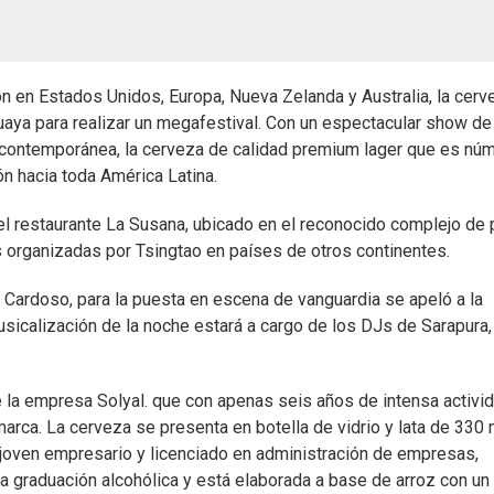
n en Estados Unidos, Europa, Nueva Zelanda y Australia, la cerv
guaya para realizar un megafestival. Con un espectacular show de
n contemporánea, la cerveza de calidad premium lager que es nú
n hacia toda América Latina.
 el restaurante La Susana, ubicado en el reconocido complejo de 
as organizadas por Tsingtao en países de otros continentes.
 Cardoso, para la puesta en escena de vanguardia se apeló a la
musicalización de la noche estará a cargo de los DJs de Sarapura,
e la empresa Solyal. que con apenas seis años de intensa activi
arca. La cerveza se presenta en botella de vidrio y lata de 330 
el joven empresario y licenciado en administración de empresas,
a graduación alcohólica y está elaborada a base de arroz con un