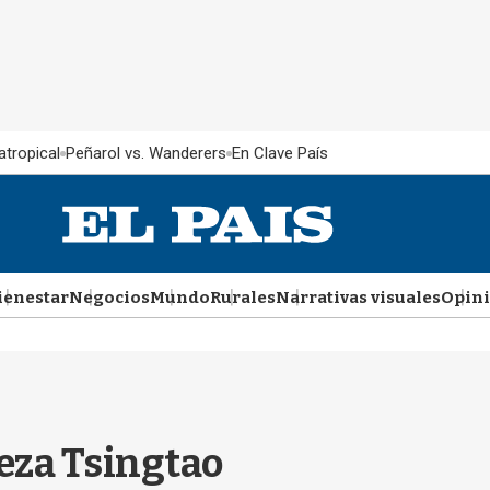
atropical
Peñarol vs. Wanderers
En Clave País
ienestar
Negocios
Mundo
Rurales
Narrativas visuales
Opin
veza Tsingtao