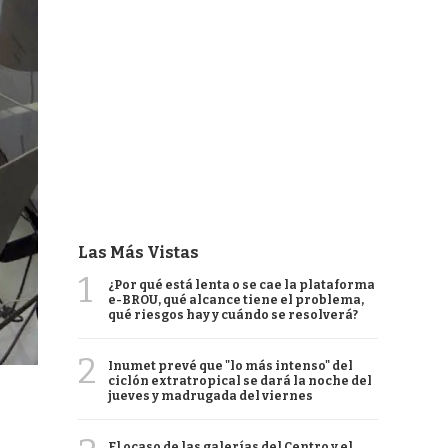
Las Más Vistas
1
¿Por qué está lenta o se cae la plataforma
e-BROU, qué alcance tiene el problema,
qué riesgos hay y cuándo se resolverá?
2
Inumet prevé que "lo más intenso" del
ciclón extratropical se dará la noche del
jueves y madrugada del viernes
El ocaso de las galerías del Centro y el