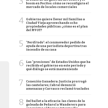
3
boom en Pocitos: cómo se reconfigura el
mercado de locales comerciales
4
Gobierno quiere llevar mil familias a
Ciudad Vieja aprovechando ocho
propiedades públicas: ¿cómo es el plan
del MVOT?
5
"Perdí todo": el conmovedor pedido de
ayuda de una periodista deportiva tras
incendio de su casa
6
Las "presiones" de Estados Unidos que ha
recibido el gobierno en este período y
qué diálogo se está manteniendo
7
Conexión Ganadera: Justicia prorrogó
las cautelares; Cabral denunció
amenazas y Carrasco reclamó traslados
8
Del ballet a la eficacia: las claves de la
goleada de Peñarol a Wanderers para