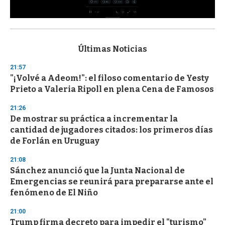
0
s
e
c
Últimas Noticias
o
n
21:57
d
"¡Volvé a Adeom!": el filoso comentario de Yesty
s
o
Prieto a Valeria Ripoll en plena Cena de Famosos
f
3
21:26
3
s
De mostrar su práctica a incrementar la
e
cantidad de jugadores citados: los primeros días
c
de Forlán en Uruguay
o
n
d
21:08
s
Sánchez anunció que la Junta Nacional de
Emergencias se reunirá para prepararse ante el
fenómeno de El Niño
21:00
Trump firma decreto para impedir el "turismo"