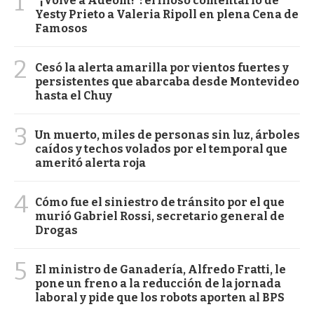
1
"¡Volvé a Adeom!": el filoso comentario de
Yesty Prieto a Valeria Ripoll en plena Cena de
Famosos
2
Cesó la alerta amarilla por vientos fuertes y
persistentes que abarcaba desde Montevideo
hasta el Chuy
3
Un muerto, miles de personas sin luz, árboles
caídos y techos volados por el temporal que
ameritó alerta roja
4
Cómo fue el siniestro de tránsito por el que
murió Gabriel Rossi, secretario general de
Drogas
5
El ministro de Ganadería, Alfredo Fratti, le
pone un freno a la reducción de la jornada
laboral y pide que los robots aporten al BPS