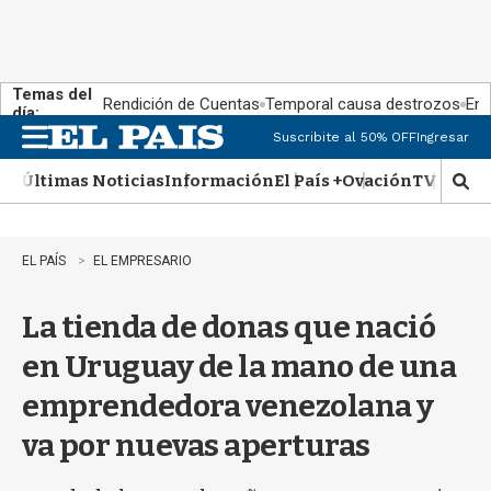
Temas del
Rendición de Cuentas
Temporal causa destrozos
En 
día:
Suscribite al 50% OFF
Ingresar
M
e
Últimas Noticias
Información
El País +
Ovación
TV Show
n
M
u
o
s
t
EL PAÍS
EL EMPRESARIO
r
a
La tienda de donas que nació
r
b
en Uruguay de la mano de una
�
s
emprendedora venezolana y
q
u
va por nuevas aperturas
e
d