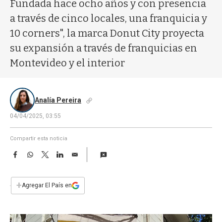
a
Fundada hace ocho años y con presencia
a través de cinco locales, una franquicia y
10 corners", la marca Donut City proyecta
su expansión a través de franquicias en
Montevideo y el interior
Analía Pereira
04/04/2025, 03:55
Compartir esta noticia
F
W
T
L
E
a
h
w
i
m
c
a
i
n
a
e
t
t
k
i
+
Agregar El País en
b
s
t
e
l
o
A
e
d
o
p
r
I
k
p
n