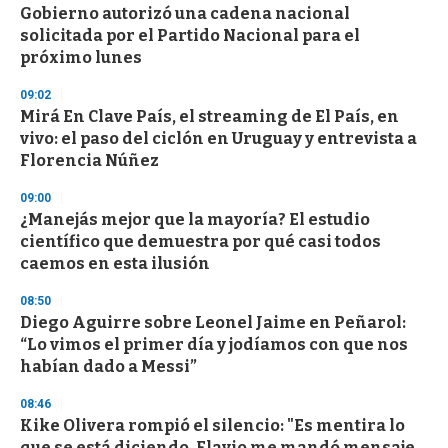
Gobierno autorizó una cadena nacional
s
o
solicitada por el Partido Nacional para el
f
próximo lunes
3
3
s
09:02
e
Mirá En Clave País, el streaming de El País, en
c
vivo: el paso del ciclón en Uruguay y entrevista a
o
n
Florencia Núñez
d
s
09:00
¿Manejás mejor que la mayoría? El estudio
científico que demuestra por qué casi todos
caemos en esta ilusión
08:50
Diego Aguirre sobre Leonel Jaime en Peñarol:
“Lo vimos el primer día y jodíamos con que nos
habían dado a Messi”
08:46
Kike Olivera rompió el silencio: "Es mentira lo
que se está diciendo, Flavio me mandó mensaje