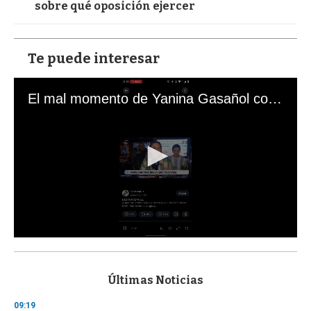
sobre qué oposición ejercer
Te puede interesar
El mal momento de Yanina Gasañol con un hincha argentino en "Subrayado"
0
s
e
c
Últimas Noticias
o
n
09:19
d