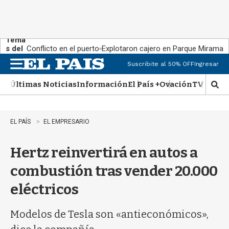
Tema
s del
Conflicto en el puerto
Explotaron cajero en Parque Miramar
día:
Suscribite al 50% OFF
Ingresar
M
e
Últimas Noticias
Información
El País +
Ovación
TV Show
n
M
u
o
s
t
EL PAÍS
EL EMPRESARIO
r
a
Hertz reinvertirá en autos a
r
b
combustión tras vender 20.000
�
s
eléctricos
q
u
e
Modelos de Tesla son «antieconómicos»,
d