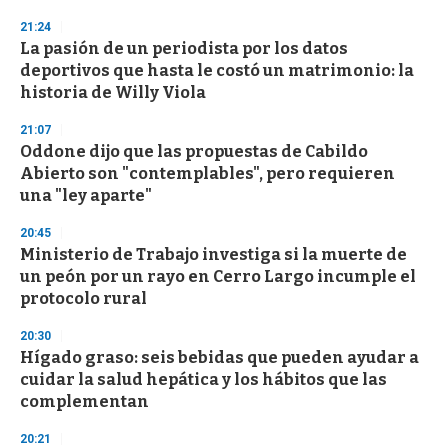
d
s
21:24
La pasión de un periodista por los datos
deportivos que hasta le costó un matrimonio: la
historia de Willy Viola
21:07
Oddone dijo que las propuestas de Cabildo
Abierto son "contemplables", pero requieren
una "ley aparte"
20:45
Ministerio de Trabajo investiga si la muerte de
un peón por un rayo en Cerro Largo incumple el
protocolo rural
20:30
Hígado graso: seis bebidas que pueden ayudar a
cuidar la salud hepática y los hábitos que las
complementan
20:21