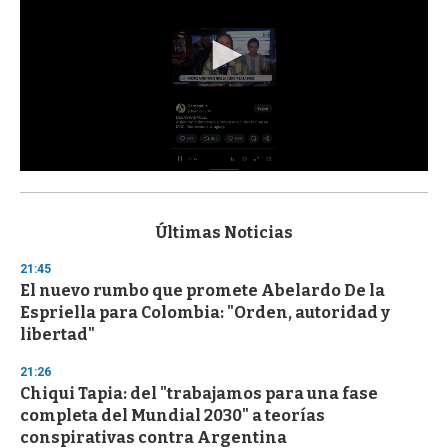
0
s
e
c
Últimas Noticias
o
n
21:45
d
El nuevo rumbo que promete Abelardo De la
s
o
Espriella para Colombia: "Orden, autoridad y
f
libertad"
3
3
s
21:26
e
Chiqui Tapia: del "trabajamos para una fase
c
completa del Mundial 2030" a teorías
o
n
conspirativas contra Argentina