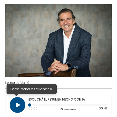
o
p
r
I
k
p
n
Leonardo Mainé
×
Toca para escuchar
ESCUCHÁ EL RESUMEN HECHO CON IA
Tiempo transcurrido: 0 segundos
Durac
00:00
00:41