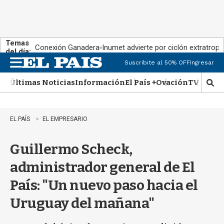
Temas
Conexión Ganadera
Inumet advierte por ciclón extratropi
del día:
Suscribite al 50% OFF
Ingresar
M
e
Últimas Noticias
Información
El País +
Ovación
TV Show
n
M
u
o
s
t
EL PAÍS
EL EMPRESARIO
r
a
Guillermo Scheck,
r
b
administrador general de El
�
s
País: "Un nuevo paso hacia el
q
u
Uruguay del mañana"
e
d