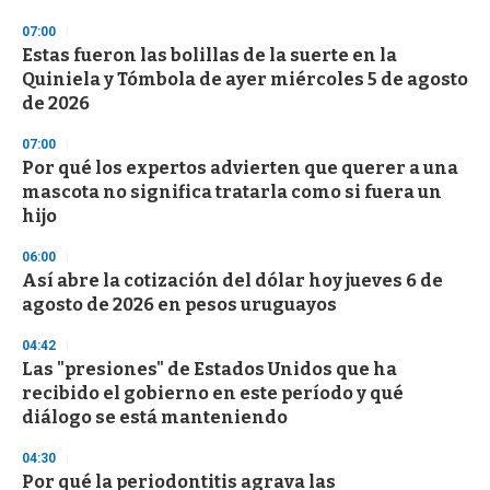
o
n
07:00
d
Estas fueron las bolillas de la suerte en la
s
o
Quiniela y Tómbola de ayer miércoles 5 de agosto
f
de 2026
3
3
s
07:00
e
Por qué los expertos advierten que querer a una
c
mascota no significa tratarla como si fuera un
o
n
hijo
d
s
06:00
Así abre la cotización del dólar hoy jueves 6 de
agosto de 2026 en pesos uruguayos
04:42
Las "presiones" de Estados Unidos que ha
recibido el gobierno en este período y qué
diálogo se está manteniendo
04:30
Por qué la periodontitis agrava las