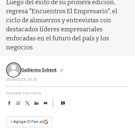
a
Luego del éxito de su primera edición,
regresa "Encuentros El Empresario", el
ciclo de almuerzos y entrevistas con
destacados líderes empresariales
enfocadas en el futuro del país y los
negocios
Guillermo Scheck
20/06/2025, 03:20
Compartir esta noticia
F
W
T
L
E
a
h
w
i
m
c
a
i
n
a
e
t
t
k
i
+
Agregar El País en
b
s
t
e
l
o
A
e
d