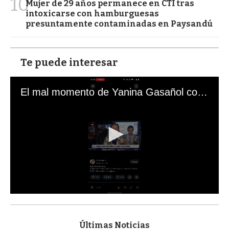
10
Mujer de 29 años permanece en CTI tras
intoxicarse con hamburguesas
presuntamente contaminadas en Paysandú
Te puede interesar
El mal momento de Yanina Gasañol con un hincha argentino en "Subrayado"
0
s
e
c
Últimas Noticias