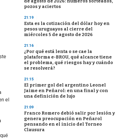
de agosto de 2026: números sorteados,
pozos y aciertos
21:19
Esta es la cotización del dólar hoy en
pesos uruguayos al cierre del
miércoles 5 de agosto de 2026
21:16
¿Por qué está lenta o se cae la
ste
plataforma e-BROU, qué alcance tiene
el problema, qué riesgos hay y cuándo
se resolverá?
21:15
El primer gol del argentino Leonel
Jaime en Peñarol: en una final y con
a
una definición de lujo
en el
21:09
Franco Romero debió salir por lesión y
genera preocupación en Peñarol
a
pensando en el inicio del Torneo
Clausura
 qué