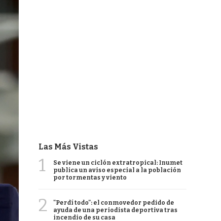
Las Más Vistas
1
Se viene un ciclón extratropical: Inumet
publica un aviso especial a la población
por tormentas y viento
2
"Perdí todo": el conmovedor pedido de
ayuda de una periodista deportiva tras
incendio de su casa