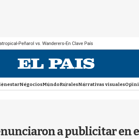
atropical
Peñarol vs. Wanderers
En Clave País
ienestar
Negocios
Mundo
Rurales
Narrativas visuales
Opin
enunciaron a publicitar en 