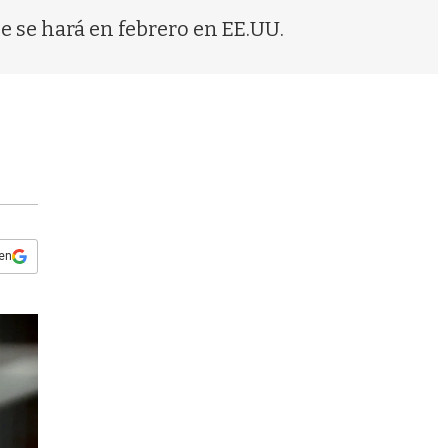
s
 se hará en febrero en EE.UU.
q
u
e
d
a
 en