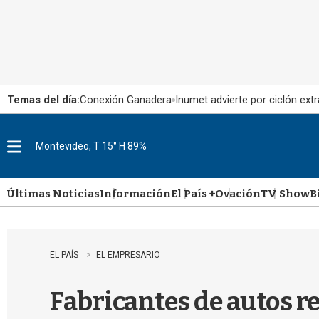
Temas del día:
Conexión Ganadera
Inumet advierte por ciclón extr
Montevideo, T 15° H 89%
M
e
n
u
Últimas Noticias
Información
El País +
Ovación
TV Show
B
EL PAÍS
EL EMPRESARIO
Fabricantes de autos r