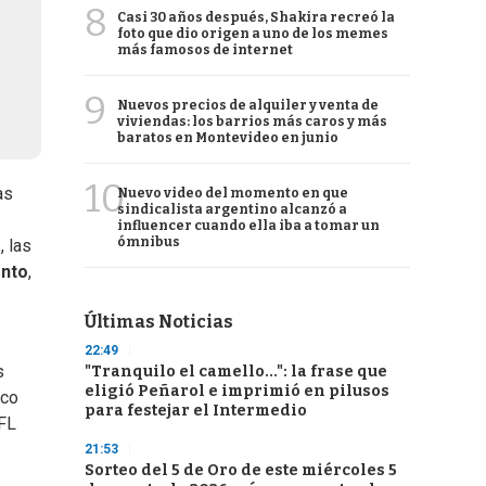
8
Casi 30 años después, Shakira recreó la
foto que dio origen a uno de los memes
más famosos de internet
9
Nuevos precios de alquiler y venta de
viviendas: los barrios más caros y más
baratos en Montevideo en junio
10
as
Nuevo video del momento en que
sindicalista argentino alcanzó a
influencer cuando ella iba a tomar un
ómnibus
, las
ento
,
Últimas Noticias
22:49
s
"Tranquilo el camello...": la frase que
eligió Peñarol e imprimió en pilusos
ico
para festejar el Intermedio
NFL
21:53
Sorteo del 5 de Oro de este miércoles 5