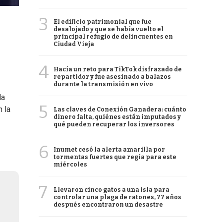
3
El edificio patrimonial que fue
desalojado y que se había vuelto el
principal refugio de delincuentes en
Ciudad Vieja
4
Hacía un reto para TikTok disfrazado de
repartidor y fue asesinado a balazos
durante la transmisión en vivo
 la
5
 la
Las claves de Conexión Ganadera: cuánto
dinero falta, quiénes están imputados y
qué pueden recuperar los inversores
6
Inumet cesó la alerta amarilla por
tormentas fuertes que regía para este
miércoles
7
Llevaron cinco gatos a una isla para
controlar una plaga de ratones, 77 años
después encontraron un desastre