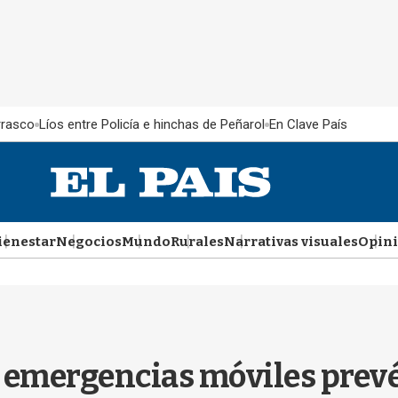
rrasco
Líos entre Policía e hinchas de Peñarol
En Clave País
ienestar
Negocios
Mundo
Rurales
Narrativas visuales
Opin
e emergencias móviles prev