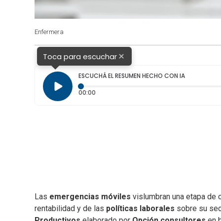
Enfermera
×
Toca para escuchar
ESCUCHÁ EL RESUMEN HECHO CON IA
Tiempo transcurrido: 0 segundos
00:00
Las
emergencias móviles
vislumbran una etapa de c
rentabilidad y de las
políticas laborales
sobre su sec
Productivos
elaborado por
Opción consultores
en b