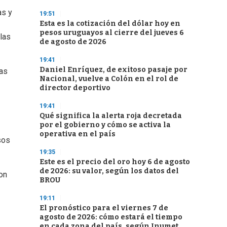
as y
19:51
Esta es la cotización del dólar hoy en
pesos uruguayos al cierre del jueves 6
 las
de agosto de 2026
19:41
Daniel Enríquez, de exitoso pasaje por
las
Nacional, vuelve a Colón en el rol de
director deportivo
19:41
Qué significa la alerta roja decretada
por el gobierno y cómo se activa la
operativa en el país
sos
19:35
Este es el precio del oro hoy 6 de agosto
de 2026: su valor, según los datos del
on
BROU
19:11
El pronóstico para el viernes 7 de
agosto de 2026: cómo estará el tiempo
en cada zona del país, según Inumet