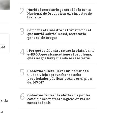
2
Murió el secretario general de la Junta
Nacional de Drogas tras un siniestro de
tránsito
3
Cómo fue el siniestro de tránsito por el
que murió Gabriel Rossi, secretario
general de Drogas
Duración: 44 segundos
:44
4
¿Por qué está lenta o se cae la plataforma
e-BROU, qué alcance tiene el problema,
qué riesgos hay y cuándo se resolverá?
5
Gobierno quiere llevar mil familias a
Ciudad Vieja aprovechando ocho
propiedades públicas: ¿cómo es el plan
del MVOT?
6
Gobierno declaró la alerta roja por las
condiciones meteorológicas en varias
ia de
zonas del país
el