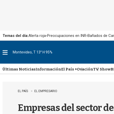
Temas del día:
Alerta roja
Preocupaciones en INR
Bañados de Ca
Montevideo, T 13° H 95%
M
e
n
u
Últimas Noticias
Información
El País +
Ovación
TV Show
B
EL PAÍS
EL EMPRESARIO
Empresas del sector d