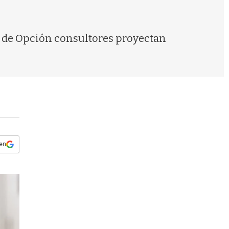
s
q
u
e
s de Opción consultores proyectan
d
a
 en