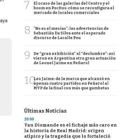
7
El ocaso de las galerías del Centro y el
boom en Pocitos: cómo se reconfigura el
mercado de locales comerciales
haya
8
"No es el mesías": las advertencias de
Sebastián Da Silva ante el esperado
discurso de Lacalle Pou
9
De “gran exhibición” al “deslumbre”: así
vieron en Argentina otra gran actuación
de Leonel Jaime en Peñarol
10
Leo Jaime: de la marca que alcanzó en
apenas cuatro partidos en Peñarol al
MVP de la final con más que gambetas
Últimas Noticias
20:00
Yan Diomande es el fichaje más caro en
la historia de Real Madrid: origen
atípico y la tragedia que lo fortaleció